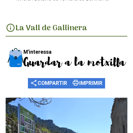
La Vall de Gallinera
info
M'interessa
Guardar a la motxilla
share
print
COMPARTIR
IMPRIMIR