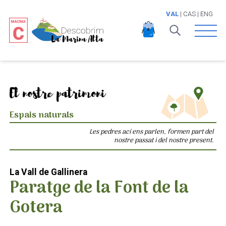
VAL
|
CAS
|
ENG
Open 
El nostre patrimoni
Espais naturals
Les pedres ací ens parlen, formen part del
nostre passat i del nostre present.
La Vall de Gallinera
Paratge de la Font de la
Gotera