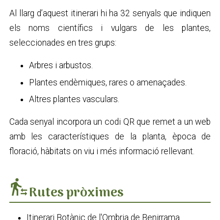
Al llarg d’aquest itinerari hi ha 32 senyals que indiquen
els noms científics i vulgars de les plantes,
seleccionades en tres grups:
Arbres i arbustos.
Plantes endèmiques, rares o amenaçades.
Altres plantes vasculars.
Cada senyal incorpora un codi QR que remet a un web
amb les característiques de la planta, època de
floració, hàbitats on viu i més informació rellevant.
transfer_within_a_station
Rutes pròximes
Itinerari Botànic de l'Ombria de Benirrama