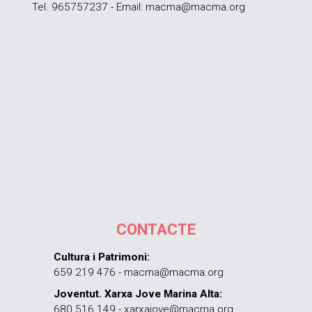
Tel. 965757237 - Email: macma@macma.org
CONTACTE
Cultura i Patrimoni:
659 219 476 - macma@macma.org
Joventut. Xarxa Jove Marina Alta:
680 516 149 - xarxajove@macma.org