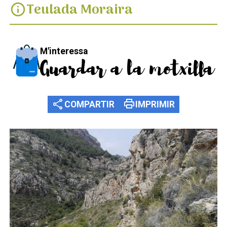
Teulada Moraira
info
M'interessa
Guardar a la motxilla
share
print
COMPARTIR
IMPRIMIR