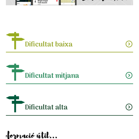
Dificultat baixa
expand_circle_down
Dificultat mitjana
expand_circle_down
Dificultat alta
expand_circle_down
Informació útil...