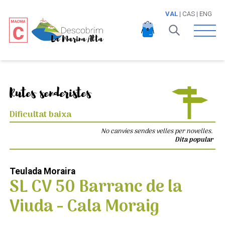
VAL
|
CAS
|
ENG
Open 
Rutes senderistes
Dificultat baixa
No canvies sendes velles per novelles.
Dita popular
Teulada Moraira
SL CV 50 Barranc de la
Viuda - Cala Moraig