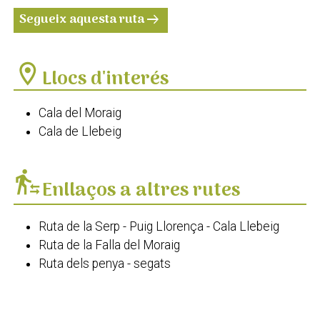
Segueix aquesta ruta
arrow_right_alt
location_on
Llocs d'interés
Cala del Moraig
Cala de Llebeig
transfer_within_a_station
Enllaços a altres rutes
Ruta de la Serp - Puig Llorença - Cala Llebeig
Ruta de la Falla del Moraig
Ruta dels penya - segats