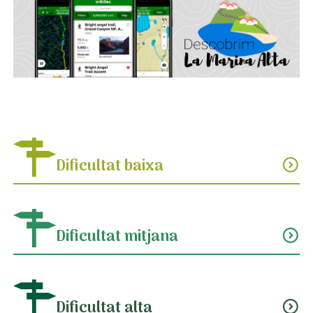
Dificultat baixa
expand_circle_down
Dificultat mitjana
expand_circle_down
Dificultat alta
expand_circle_down