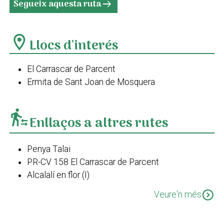
Segueix aquesta ruta
arrow_right_alt
location_on
Llocs d'interés
El Carrascar de Parcent
Ermita de Sant Joan de Mosquera
transfer_within_a_station
Enllaços a altres rutes
Penya Talai
PR-CV 158 El Carrascar de Parcent
Alcalalí en flor (I)
Alcalalí en Flor (II)
expand_circle_down
Veure'n més
Cresta de la serra del Ferrer
SL CV 119 Xaló - Camí Tàrbena fins Coll de Rates