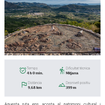
alarm_on
hiking
Temps
Dificultat tècnica
4 h 0 min.
Mitjana
flag
landscape
Distància
Desnivell positiu
9,68 km
399 m
Aquesta ruta ens acosta al patrimoni cultural i