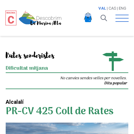
VAL
|
CAS
|
ENG
Open 
Rutes senderistes
Dificultat mitjana
No canvies sendes velles per novelles.
Dita popular
Alcalalí
PR-CV 425 Coll de Rates