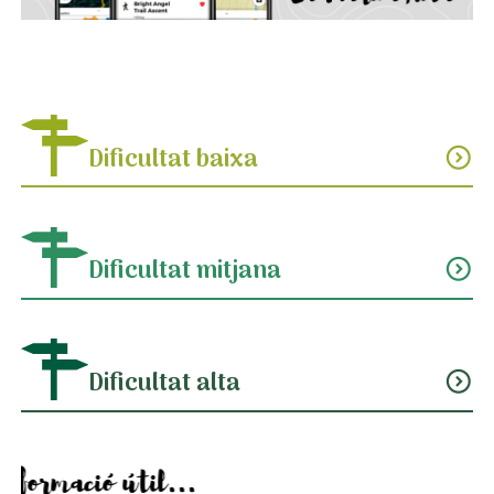
Dificultat baixa
expand_circle_down
Dificultat mitjana
expand_circle_down
Dificultat alta
expand_circle_down
Informació útil...