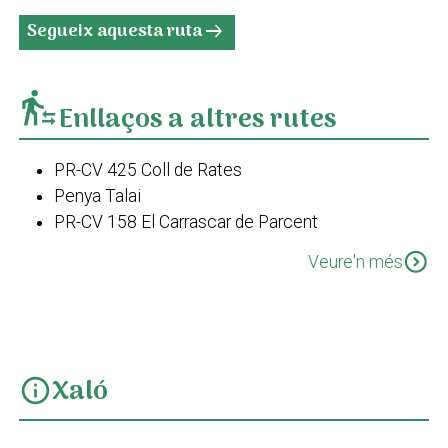
Segueix aquesta ruta
arrow_right_alt
transfer_within_a_station
Enllaços a altres rutes
PR-CV 425 Coll de Rates
Penya Talai
PR-CV 158 El Carrascar de Parcent
GR 330 Costa Blanca interior. Etapa 3. Parcent -
expand_circle_down
Veure'n més
Castell de Castells
Cresta de la serra del Ferrer
Xaló
info