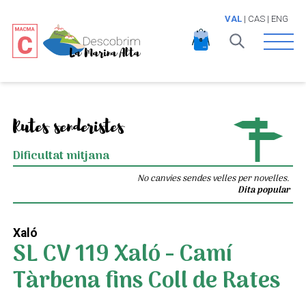
VAL
|
CAS
|
ENG
Open 
Rutes senderistes
Dificultat mitjana
No canvies sendes velles per novelles.
Dita popular
Xaló
SL CV 119 Xaló - Camí
Tàrbena fins Coll de Rates