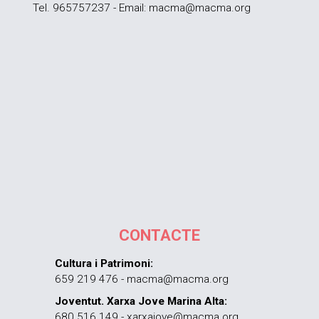
Tel. 965757237 - Email: macma@macma.org
CONTACTE
Cultura i Patrimoni:
659 219 476 - macma@macma.org
Joventut. Xarxa Jove Marina Alta:
680 516 149 - xarxajove@macma.org