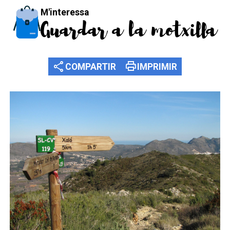
M'interessa
Guardar a la motxilla
share
print
COMPARTIR
IMPRIMIR