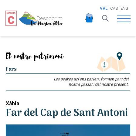
VAL
|
CAS
|
ENG
Open 
El nostre patrimoni
Fars
Les pedres ací ens parlen, formen part del
nostre passat i del nostre present.
Xàbia
Far del Cap de Sant Antoni