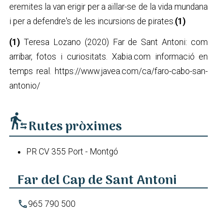
eremites la van erigir per a aïllar-se de la vida mundana
i per a defendre's de les incursions de pirates.
(1)
(1)
Teresa Lozano (2020) Far de Sant Antoni: com
arribar, fotos i curiositats. Xabia.com informació en
temps real. https://www.javea.com/ca/faro-cabo-san-
antonio/
transfer_within_a_station
Rutes pròximes
PR CV 355 Port - Montgó
Far del Cap de Sant Antoni
phone
965 790 500