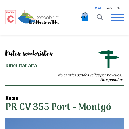
VAL
|
CAS
|
ENG
Open 
Rutes senderistes
Dificultat alta
No canvies sendes velles per novelles.
Dita popular
Xàbia
PR CV 355 Port - Montgó