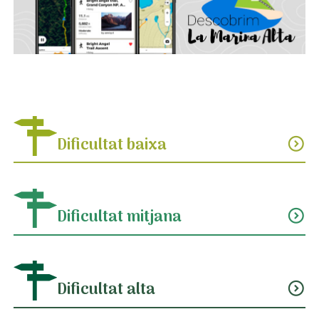
Dificultat baixa
expand_circle_down
Dificultat mitjana
expand_circle_down
Dificultat alta
expand_circle_down