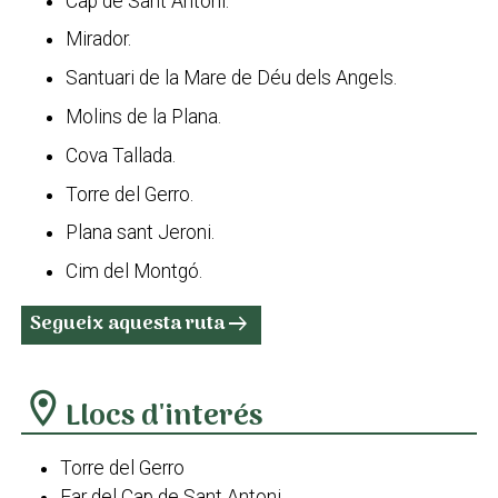
Cap de Sant Antoni.
Mirador.
Santuari de la Mare de Déu dels Angels.
Molins de la Plana.
Cova Tallada.
Torre del Gerro.
Plana sant Jeroni.
Cim del Montgó.
Segueix aquesta ruta
arrow_right_alt
location_on
Llocs d'interés
Torre del Gerro
Far del Cap de Sant Antoni