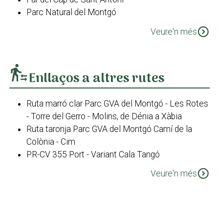
Parc Natural del Montgó
Santuari de la Mare de Déu dels Àngels
expand_circle_down
Veure'n més
Ermita de la Mare de Déu dels Àngels
transfer_within_a_station
Enllaços a altres rutes
Ruta marró clar Parc GVA del Montgó - Les Rotes
- Torre del Gerro - Molins, de Dénia a Xàbia
Ruta taronja Parc GVA del Montgó Camí de la
Colònia - Cim
PR-CV 355 Port - Variant Cala Tangó
PR-CV 355 Port - Montgó. Variant dels Molins
expand_circle_down
Veure'n més