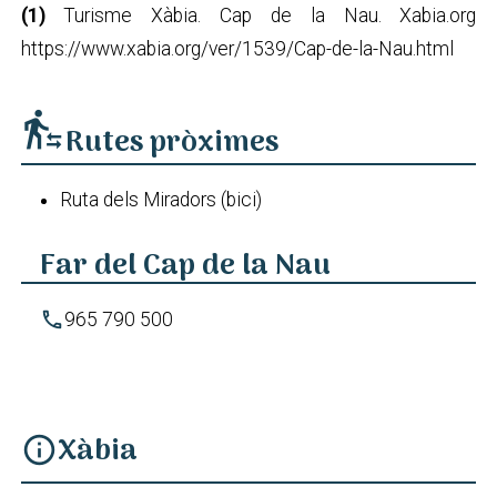
(1)
Turisme Xàbia. Cap de la Nau. Xabia.org
https://www.xabia.org/ver/1539/Cap-de-la-Nau.html
transfer_within_a_station
Rutes pròximes
Ruta dels Miradors (bici)
Far del Cap de la Nau
phone
965 790 500
Xàbia
info