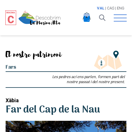
VAL
|
CAS
|
ENG
Open 
El nostre patrimoni
Fars
Les pedres ací ens parlen, formen part del
nostre passat i del nostre present.
Xàbia
Far del Cap de la Nau