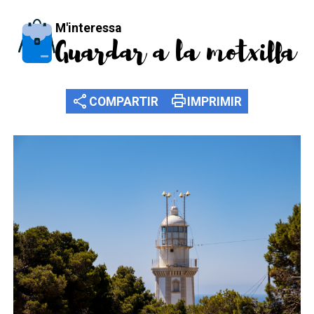
M'interessa
Guardar a la motxilla
share
print
COMPARTIR
IMPRIMIR