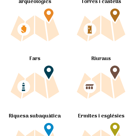
arqueològics
Torres i castells
Fars
Riuraus
Ermites i esglésies
Riquesa subaquàtica