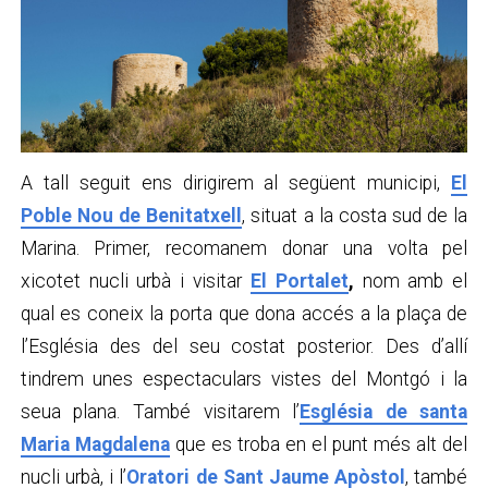
A tall seguit ens dirigirem al següent municipi,
El
Poble Nou de Benitatxell
, situat a la costa sud de la
Marina. Primer, recomanem donar una volta pel
xicotet nucli urbà i visitar
El Portalet
,
nom amb el
qual es coneix la porta que dona accés a la plaça de
l’Església des del seu costat posterior. Des d’allí
tindrem unes espectaculars vistes del Montgó i la
seua plana. També visitarem l’
Església de santa
Maria Magdalena
que es troba en el punt més alt del
nucli urbà, i l’
Oratori de Sant Jaume Apòstol
, també