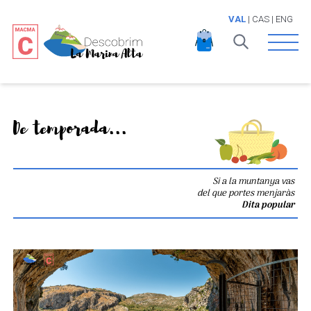
VAL
|
CAS
|
ENG
Open 
De temporada...
Si a la muntanya vas
del que portes menjaràs
Dita popular