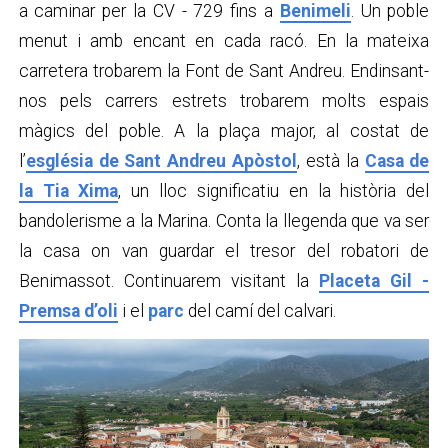
a caminar per la CV - 729 fins a
Benimeli
. Un poble
menut i amb encant en cada racó. En la mateixa
carretera trobarem la Font de Sant Andreu. Endinsant-
nos pels carrers estrets trobarem molts espais
màgics del poble. A la plaça major, al costat de
l’
església de Sant Andreu Apòstol
, està la
Casa de
la Tia Xima
, un lloc significatiu en la història del
bandolerisme a la Marina. Conta la llegenda que va ser
la casa on van guardar el tresor del robatori de
Benimassot. Continuarem visitant la
Placeta Gil -
Premsa d’oli
i el
parc
del camí del calvari.