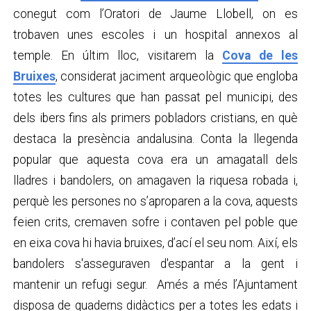
conegut com l’Oratori de Jaume Llobell, on es
trobaven unes escoles i un hospital annexos al
temple. En últim lloc, visitarem la
Cova de les
Bruixes
, considerat jaciment arqueològic que engloba
totes les cultures que han passat pel municipi, des
dels ibers fins als primers pobladors cristians, en què
destaca la presència andalusina. Conta la llegenda
popular que aquesta cova era un amagatall dels
lladres i bandolers, on amagaven la riquesa robada i,
perquè les persones no s’aproparen a la cova, aquests
feien crits, cremaven sofre i contaven pel poble que
en eixa cova hi havia bruixes, d’ací el seu nom. Així, els
bandolers s'asseguraven d'espantar a la gent i
mantenir un refugi segur. Amés a més l’Ajuntament
disposa de quaderns didàctics per a totes les edats i