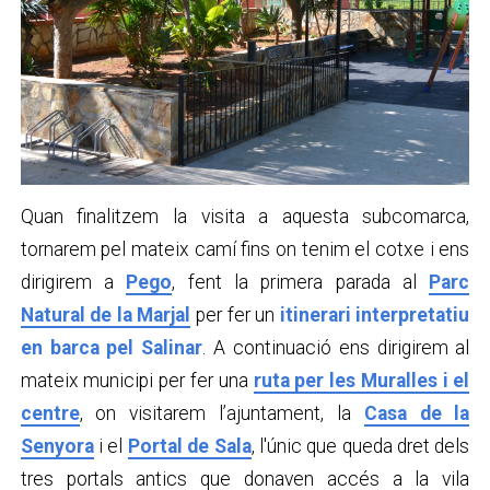
Quan finalitzem la visita a aquesta subcomarca,
tornarem pel mateix camí fins on tenim el cotxe i ens
dirigirem a
Pego
, fent la primera parada al
Parc
Natural de la Marjal
per fer un
itinerari interpretatiu
en barca pel Salinar
. A continuació ens dirigirem al
mateix municipi per fer una
ruta per les Muralles i el
centre
, on visitarem l’ajuntament, la
Casa de la
Senyora
i el
Portal de Sala
, l'únic que queda dret dels
tres portals antics que donaven accés a la vila