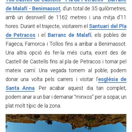
de Malafí - Benimassot
, d’un total de 35 quilòmetres,
amb un desnivell de 1162 metres i una mitja d’11
hores. Durant el trajecte, visitarem el
Santuari del Pla
de Petracos
i el
Barranc de Malafí
, els pobles de
Fageca, Famorca i Tollos fins a arribar a Benimassot.
Una altra opció és fer-la més curta, eixint des de
Castell de Castells fins al pla de Petracos i tornar pel
mateix camí. Una vegada tornem al poble, podem
donar una volta pels carrers i visitar l’
església de
Santa Anna
. Per acabar aquest dia tan complet,
podem anar a un bar i demanar “minxos” per a sopar, un
plat molt típic de la zona.