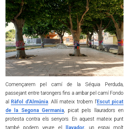
Començarem pel camí de la Séquia Perduda,
passejant entre tarongers fins a arribar pel camí Fondo
al
Ràfol d’Almúnia
. Allí mateix trobem l’
Escut picat
de la Segona Germania
, picat pels llauradors en
protesta contra els senyors. En aquest mateix punt
també podem veure el
llavador
, un espai molt