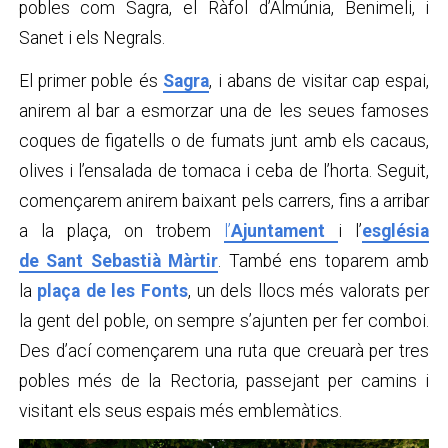
pobles com Sagra, el Ràfol d’Almúnia, Benimeli, i
Sanet i els Negrals.
El primer poble és
Sagra
, i abans de visitar cap espai,
anirem al bar a esmorzar una de les seues famoses
coques de figatells o de fumats junt amb els cacaus,
olives i l’ensalada de tomaca i ceba de l’horta. Seguit,
començarem anirem baixant pels carrers, fins a arribar
a la plaça, on trobem
l’
Ajuntament
i l’
església
de
Sant Sebastià Màrtir
. També ens toparem amb
la
plaça de les Fonts
, un dels llocs més valorats per
la gent del poble, on sempre s’ajunten per fer comboi.
Des d’ací començarem una ruta que creuarà per tres
pobles més de la Rectoria, passejant per camins i
visitant els seus espais més emblemàtics.