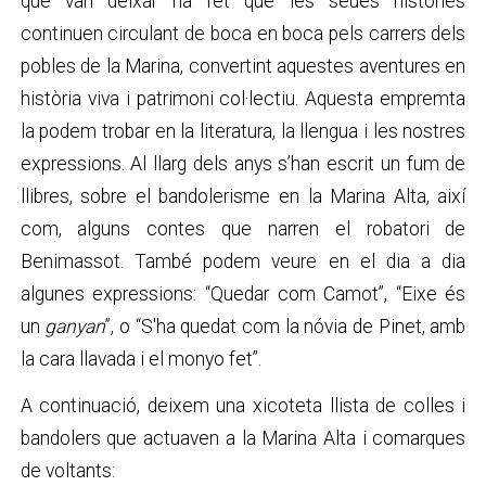
que van deixar ha fet que les seues històries
continuen circulant de boca en boca pels carrers dels
pobles de la Marina, convertint aquestes aventures en
història viva i patrimoni col·lectiu. Aquesta empremta
la podem trobar en la literatura, la llengua i les nostres
expressions. Al llarg dels anys s’han escrit un fum de
llibres, sobre el bandolerisme en la Marina Alta, així
com, alguns contes que narren el robatori de
Benimassot. També podem veure en el dia a dia
algunes expressions: “Quedar com Camot”, “Eixe és
un
ganyan
”, o “S'ha quedat com la nóvia de Pinet, amb
la cara llavada i el monyo fet”.
A continuació, deixem una xicoteta llista de colles i
bandolers que actuaven a la Marina Alta i comarques
de voltants: