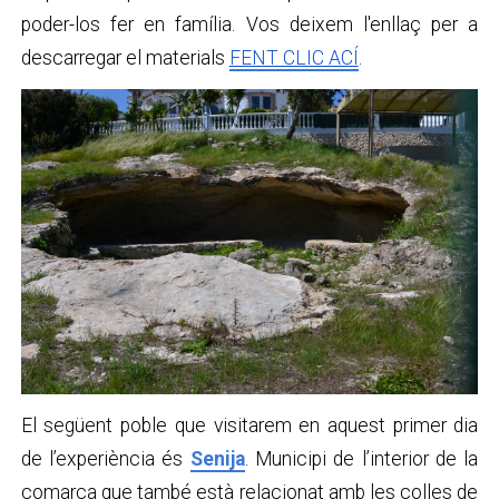
poder-los fer en família. Vos deixem l'enllaç per a
descarregar el materials
FENT CLIC ACÍ
.
El següent poble que visitarem en aquest primer dia
de l’experiència és
Senija
. Municipi de l’interior de la
comarca que també està relacionat amb les colles de