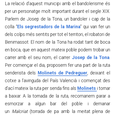
La relació d’aquest municipi amb el bandolerisme és
per un personatge molt important durant el segle XIX.
Parlem de Josep de la Tona, un bandoler i cap de la
colla “
Els segrestadors de la Marina
” qui van fer un
dels colps més sentits per tot el territori, el robatori de
Benimassot. El nom de la Tona ha rodat tant de boca
en boca, que en aquest mateix poble podem trobar un
carrer amb el seu nom, el carrer
Josep de la Tona
.
Per començar el dia, proposem fer una part de la ruta
senderista dels
Molinets de Pedreguer
, deixant el
cotxe a l’avinguda del País Valencià i començat des
d’ací mateix la ruta per senda fins als
Molinets
i tornar
a baixar. A la tornada de la ruta, recomanem parar a
esmorzar a algun bar del poble i demanar
un
Malcriat
(torrada de pa amb la meitat plena de