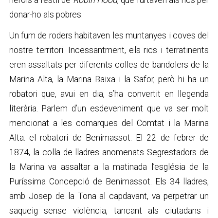
herois a l’estil de
Robin Hood
, que furtaven als rics per
donar-ho als pobres.
Un fum de roders habitaven les muntanyes i coves del
nostre territori. Incessantment, els rics i terratinents
eren assaltats per diferents colles de bandolers de la
Marina Alta, la Marina Baixa i la Safor, però hi ha un
robatori que, avui en dia, s’ha convertit en llegenda
literària. Parlem d’un esdeveniment que va ser molt
mencionat a les comarques del Comtat i la Marina
Alta: el robatori de Benimassot. El 22 de febrer de
1874, la colla de lladres anomenats Segrestadors de
la Marina va assaltar a la matinada l’església de la
Puríssima Concepció de Benimassot. Els 34 lladres,
amb Josep de la Tona al capdavant, va perpetrar un
saqueig sense violència, tancant als ciutadans i