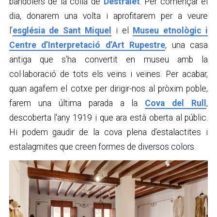
bandolers de la colla de
Destralet
. Per començar el
dia, donarem una volta i aprofitarem per a veure
l’
església de Sant Miquel
i el
Museu etnològic i
Centre d’Interpretació d’Art Rupestre
, una casa
antiga que s’ha convertit en museu amb la
col·laboració de tots els veïns i veïnes. Per acabar,
quan agafem el cotxe per dirigir-nos al pròxim poble,
farem una última parada a la
Cova del Rull
,
descoberta l'any 1919 i que ara està oberta al públic.
Hi podem gaudir de la cova plena d’estalactites i
estalagmites que creen formes de diversos colors.