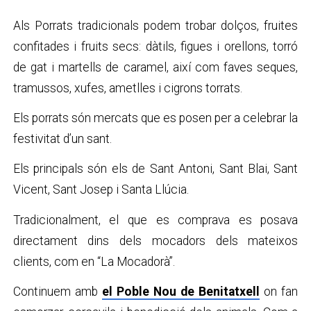
Als Porrats tradicionals podem trobar dolços, fruites
confitades i fruits secs: dàtils, figues i orellons, torró
de gat i martells de caramel, així com faves seques,
tramussos, xufes, ametlles i cigrons torrats.
Els porrats són mercats que es posen per a celebrar la
festivitat d’un sant.
Els principals són els de Sant Antoni, Sant Blai, Sant
Vicent, Sant Josep i Santa Llúcia.
Tradicionalment, el que es comprava es posava
directament dins dels mocadors dels mateixos
clients, com en “La Mocadorà”.
Continuem amb
el Poble Nou de Benitatxell
on fan