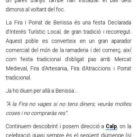
un parell d’anys també han instaurat el ball dels
dimonis al voltant del foc.
La Fira i Porrat de Benissa és una festa Declarada
d’Interés Turístic Local, de gran tradició i recorregut.
Aquest poble es converteix en un gran aparador
comercial del món de la ramaderia i del comerç, així
com festa tradicional d’obligat pas amb Mercat
Medieval, Fira d’Artesania, Fira d’Atraccions i Porrat
tradicional.
Ja ho diuen per allà a Benissa…
“A la Fira no vages si no tens diners; veuràs moltes
coses i no compraràs res”.
Continuem descobrint i posem direcció a
Calp
, on la
celebració quasi sempre és el següent diumenge (si