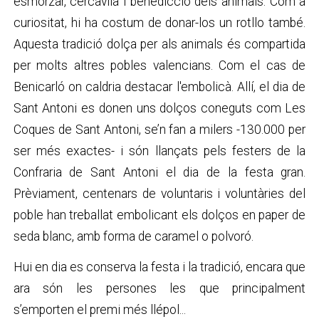
esmorzar, cercavila i benedicció dels animals. Com a
curiositat, hi ha costum de donar-los un rotllo també.
Aquesta tradició dolça per als animals és compartida
per molts altres pobles valencians. Com el cas de
Benicarló on caldria destacar l'embolicà. Allí, el dia de
Sant Antoni es donen uns dolços coneguts com Les
Coques de Sant Antoni, se’n fan a milers -130.000 per
ser més exactes- i són llançats pels festers de la
Confraria de Sant Antoni el dia de la festa gran.
Prèviament, centenars de voluntaris i voluntàries del
poble han treballat embolicant els dolços en paper de
seda blanc, amb forma de caramel o polvoró.
Hui en dia es conserva la festa i la tradició, encara que
ara són les persones les que principalment
s’emporten el premi més llépol...