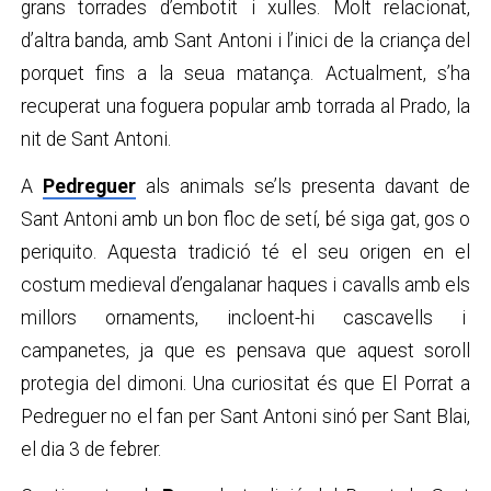
grans torrades d’embotit i xulles. Molt relacionat,
d’altra banda, amb Sant Antoni i l’inici de la criança del
porquet fins a la seua matança. Actualment, s’ha
recuperat una foguera popular amb torrada al Prado, la
nit de Sant Antoni.
A
Pedreguer
als animals se’ls presenta davant de
Sant Antoni amb un bon floc de setí, bé siga gat, gos o
periquito. Aquesta tradició té el seu origen en el
costum medieval d’engalanar haques i cavalls amb els
millors ornaments, incloent-hi cascavells i
campanetes, ja que es pensava que aquest soroll
protegia del dimoni. Una curiositat és que El Porrat a
Pedreguer no el fan per Sant Antoni sinó per Sant Blai,
el dia 3 de febrer.