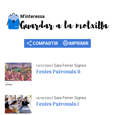
M'interessa
Guardar a la motxilla
share
print
COMPARTIR
IMPRIMIR
| Sara Ferrer Signes
23/07/2026
Festes Patronals II
| Sara Ferrer Signes
26/06/2026
Festes Patronals I