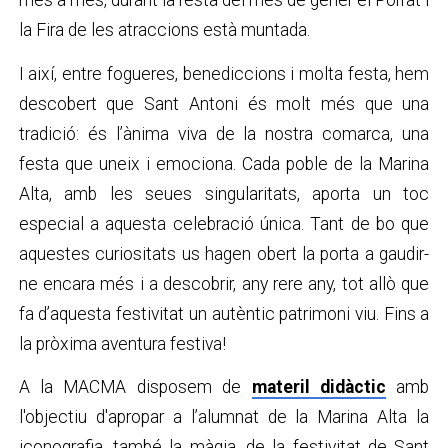
més a més, durant la resta del mes de gener el Porrat i
la Fira de les atraccions està muntada.
I així, entre fogueres, benediccions i molta festa, hem
descobert que Sant Antoni és molt més que una
tradició: és l’ànima viva de la nostra comarca, una
festa que uneix i emociona. Cada poble de la Marina
Alta, amb les seues singularitats, aporta un toc
especial a aquesta celebració única. Tant de bo que
aquestes curiositats us hagen obert la porta a gaudir-
ne encara més i a descobrir, any rere any, tot allò que
fa d’aquesta festivitat un autèntic patrimoni viu. Fins a
la pròxima aventura festiva!
A la MACMA disposem de
materil didàctic
amb
l'objectiu d'apropar a l’alumnat de la Marina Alta la
iconografia, també la màgia, de la festivitat de Sant