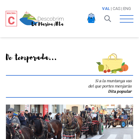
VAL
|
CAS
|
ENG
Open 
De temporada...
Si a la muntanya vas
del que portes menjaràs
Dita popular