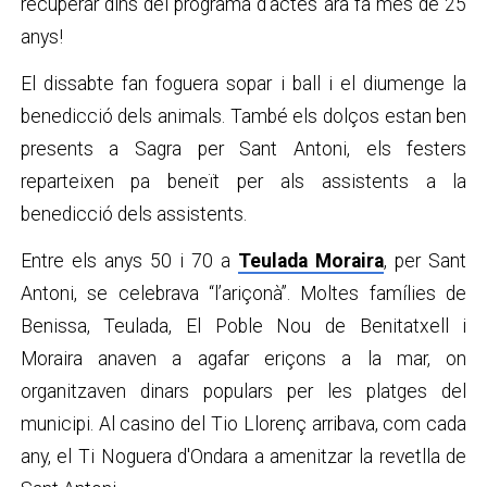
recuperar dins del programa d’actes ara fa més de 25
anys!
El dissabte fan foguera sopar i ball i el diumenge la
benedicció dels animals. També els dolços estan ben
presents a Sagra per Sant Antoni, els festers
reparteixen pa beneït per als assistents a la
benedicció dels assistents.
Entre els anys 50 i 70 a
Teulada Moraira
, per Sant
Antoni, se celebrava “l’ariçonà”. Moltes famílies de
Benissa, Teulada, El Poble Nou de Benitatxell i
Moraira anaven a agafar eriçons a la mar, on
organitzaven dinars populars per les platges del
municipi. Al casino del Tio Llorenç arribava, com cada
any, el Ti Noguera d'Ondara a amenitzar la revetlla de