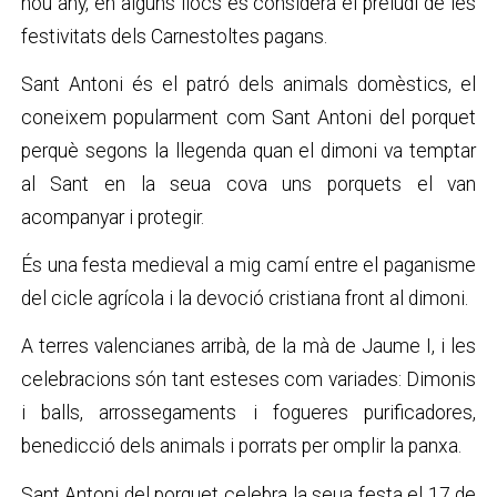
nou any, en alguns llocs es considera el preludi de les
festivitats dels Carnestoltes pagans.
Sant Antoni és el patró dels animals domèstics, el
coneixem popularment com Sant Antoni del porquet
perquè segons la llegenda quan el dimoni va temptar
al Sant en la seua cova uns porquets el van
acompanyar i protegir.
És una festa medieval a mig camí entre el paganisme
del cicle agrícola i la devoció cristiana front al dimoni.
A terres valencianes arribà, de la mà de Jaume I, i les
celebracions són tant esteses com variades: Dimonis
i balls, arrossegaments i fogueres purificadores,
benedicció dels animals i porrats per omplir la panxa.
Sant Antoni del porquet celebra la seua festa el 17 de