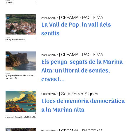
| CREAMA - PACTE'MA
28/05/2026
La Vall de Pop, la vall dels
sentits
| CREAMA - PACTE'MA
24/04/2026
Els penya-segats de la Marina
Alta: un litoral de sendes,
coves i...
| Sara Ferrer Signes
30/03/2026
Llocs de memòria democràtica
a la Marina Alta
| CREAMA - PACTE'MA