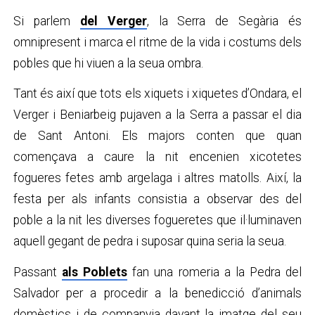
Si parlem
del Verger
, la Serra de Segària és
omnipresent i marca el ritme de la vida i costums dels
pobles que hi viuen a la seua ombra.
Tant és així que tots els xiquets i xiquetes d’Ondara, el
Verger i Beniarbeig pujaven a la Serra a passar el dia
de Sant Antoni. Els majors conten que quan
començava a caure la nit encenien xicotetes
fogueres fetes amb argelaga i altres matolls. Així, la
festa per als infants consistia a observar des del
poble a la nit les diverses fogueretes que il·luminaven
aquell gegant de pedra i suposar quina seria la seua.
Passant
als Poblets
fan una romeria a la Pedra del
Salvador per a procedir a la benedicció d’animals
domèstics i de companyia davant la imatge del seu