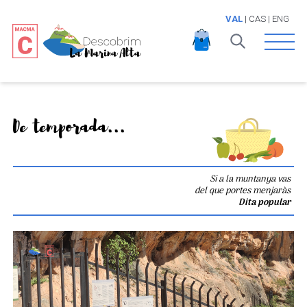
VAL
|
CAS
|
ENG
Open 
De temporada...
Si a la muntanya vas
del que portes menjaràs
Dita popular