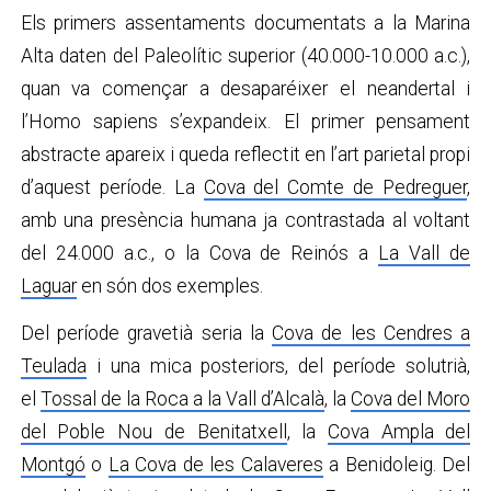
Els primers assentaments documentats a la Marina
Alta daten del Paleolític superior (40.000-10.000 a.c.),
quan va començar a desaparéixer el neandertal i
l’Homo sapiens s’expandeix. El primer pensament
abstracte apareix i queda reflectit en l’art parietal propi
d’aquest període. La
Cova del Comte de Pedreguer
,
amb una presència humana ja contrastada al voltant
del 24.000 a.c., o la Cova de Reinós a
La Vall de
Laguar
en són dos exemples.
Del període gravetià seria la
Cova de les Cendres a
Teulada
i una mica posteriors, del període solutrià,
el
Tossal de la Roca a la Vall d’Alcalà
, la
Cova del Moro
del Poble Nou de Benitatxell
, la
Cova Ampla del
Montgó
o
La Cova de les Calaveres
a Benidoleig. Del