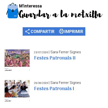
M'interessa
Guardar a la motxilla
share
print
COMPARTIR
IMPRIMIR
| Sara Ferrer Signes
23/07/2026
Festes Patronals II
| Sara Ferrer Signes
26/06/2026
Festes Patronals I