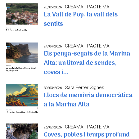
| CREAMA - PACTE'MA
28/05/2026
La Vall de Pop, la vall dels
sentits
| CREAMA - PACTE'MA
24/04/2026
Els penya-segats de la Marina
Alta: un litoral de sendes,
coves i...
| Sara Ferrer Signes
30/03/2026
Llocs de memòria democràtica
a la Marina Alta
| CREAMA - PACTE'MA
26/02/2026
Coves, pobles i temps profund