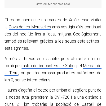
Cova del Mançano a Xaló
Et recomanem que no marxes de Xaló sense visitar
la
Cova de les Meravelles
amb vestigis d’ús continuat
des del neolític fins a l’edat mitjana. Geològicament,
també és rellevant gràcies a les seues estalactites i
estalagmites.
A més, si hi vas en dissabte, pots aturar-te i fer un
tomb pel
rastro de brocanters de Xaló
i pel
Mercat de
la Terra
, on podràs comprar productes autòctons de
km 0, sense intermediaris.
Hauràs d’agafar el cotxe per arribar al següent punt de
la nostra ruta, prendrem la CV -720 i a una distància
d’uns 21 km trobaràs la població de
Castell de