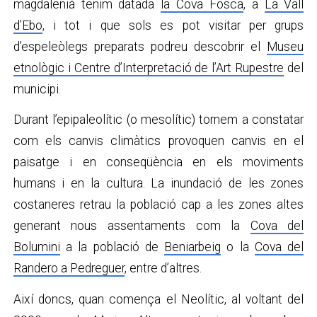
magdalenià tenim datada
la Cova Fosca
, a
La Vall
d’Ebo
, i tot i que sols es pot visitar per grups
d’espeleòlegs preparats podreu descobrir el
Museu
etnològic i Centre d’Interpretació de l’Art Rupestre
del
municipi.
Durant l’epipaleolític (o mesolític) tornem a constatar
com els canvis climàtics provoquen canvis en el
paisatge i en conseqüència en els moviments
humans i en la cultura. La inundació de les zones
costaneres retrau la població cap a les zones altes
generant nous assentaments com la
Cova del
Bolumini
a la població de
Beniarbeig
o la
Cova del
Randero a Pedreguer
, entre d’altres.
Així doncs, quan comença el Neolític, al voltant del