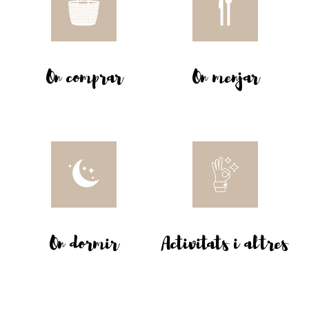
On comprar
On menjar
On dormir
Activitats i altres