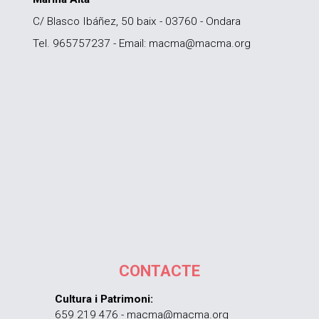
C/ Blasco Ibáñez, 50 baix - 03760 - Ondara
Tel. 965757237 - Email: macma@macma.org
CONTACTE
Cultura i Patrimoni:
659 219 476 - macma@macma.org