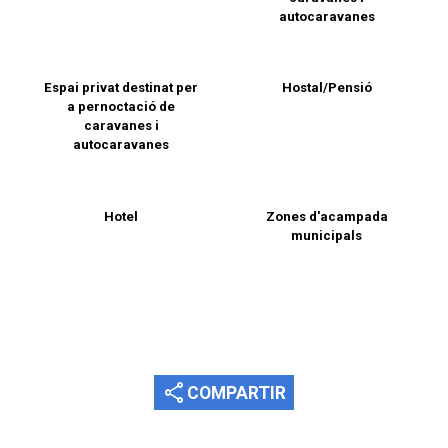
autocaravanes
Espai privat destinat per
Hostal/Pensió
a pernoctació de
caravanes i
autocaravanes
Hotel
Zones d'acampada
municipals
share
COMPARTIR