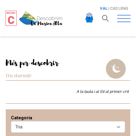
VAL
|
CAS
|
ENG
Open 
Més per descobrir
On dormir
A la taula i al llit al primer crit
Categoria