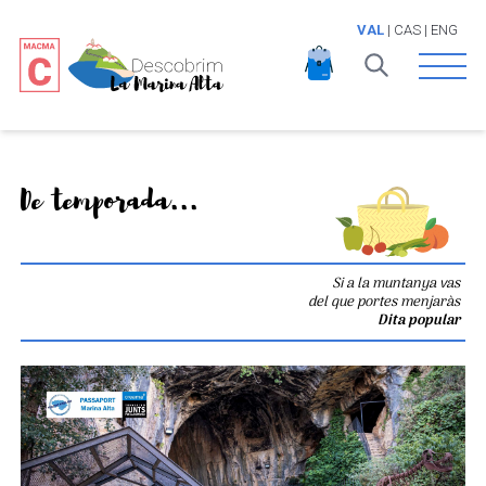
VAL
|
CAS
|
ENG
Open 
De temporada...
Si a la muntanya vas
del que portes menjaràs
Dita popular