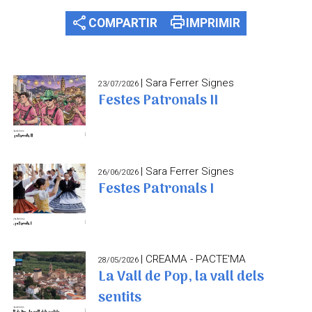
share
print
COMPARTIR
IMPRIMIR
| Sara Ferrer Signes
23/07/2026
Festes Patronals II
| Sara Ferrer Signes
26/06/2026
Festes Patronals I
| CREAMA - PACTE'MA
28/05/2026
La Vall de Pop, la vall dels
sentits