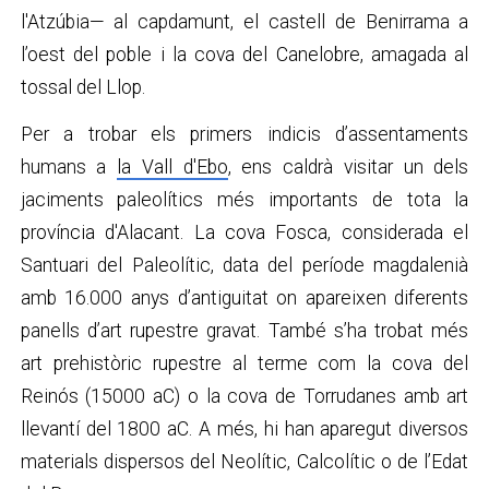
l'Atzúbia— al capdamunt, el castell de Benirrama a
l’oest del poble i la cova del Canelobre, amagada al
tossal del Llop.
Per a trobar els primers indicis d’assentaments
humans a
la Vall d'Ebo
, ens caldrà visitar un dels
jaciments paleolítics més importants de tota la
província d'Alacant. La cova Fosca, considerada el
Santuari del Paleolític, data del període magdalenià
amb 16.000 anys d’antiguitat on apareixen diferents
panells d’art rupestre gravat. També s’ha trobat més
art prehistòric rupestre al terme com la cova del
Reinós (15000 aC) o la cova de Torrudanes amb art
llevantí del 1800 aC. A més, hi han aparegut diversos
materials dispersos del Neolític, Calcolític o de l’Edat