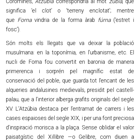
Coromines,
Atzúbia
correspondria al mot
zubia
, que
significa ‘el clot’ o ‘terreny enclotat’; mentre
que
Forna
vindria de la forma àrab
fúrna
(‘estret i
fosc’).
Són molts els llegats que va deixar la població
musulmana: en la toponímia, en l’urbanisme, etc. El
nucli de Forna fou convertit en baronia de manera
primerenca i sorprén pel magnífic estat de
conservació del poble, que guarda tot l'encant de les
alqueries andalusines medievals, presidit pel castell-
palau, que a l’interior alberga grafits originals del segle
XV. L’Atzúbia destaca per l’entramat de carrers i les
cases espaioses del segle XIX, i per una font preciosa
d’inspiració morisca a la plaça. Sense oblidar el valor
paisatgístic del Xillibre —o Gelibre, com diuen a