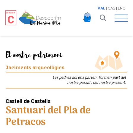
VAL
|
CAS
|
ENG
Open 
El nostre patrimoni
Jaciments arqueològics
Les pedres ací ens parlen, formen part del
nostre passat i del nostre present.
Castell de Castells
Santuari del Pla de
Petracos