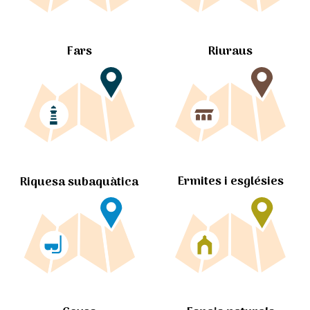
Fars
Riuraus
Ermites i esglésies
Riquesa subaquàtica