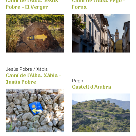
Camí de l'Alba. Jesús
Camí de l'Alba. Pego -
Pobre - El Verger
Forna
Jesús Pobre / Xàbia
Camí de l'Alba. Xàbia -
Jesús Pobre
Pego
Castell d'Ambra