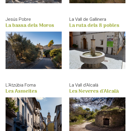
Jesús Pobre
La Vall de Gallinera
La bassa dels Moros
La ruta dels 8 pobles
La Vall d’Alcalà
L'Atzúbia Forna
Les Neveres d'Alcalà
Les Asmeites