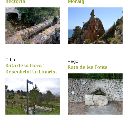
Rectoria
Moraig
Orba
Pego
Ruta de la Flora "
Ruta de les Fonts
Descobrint La Linaris
Orbensis"