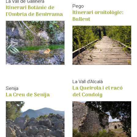
La Vall de Gallinera
Itinerari Botànic de
Pego
Itinerari ornitològic:
l'Ombria de Benirrama
Bullent
La Vall d’Alcalà
La Queirola i el racó
Senija
del Condoig
La Creu de Senija