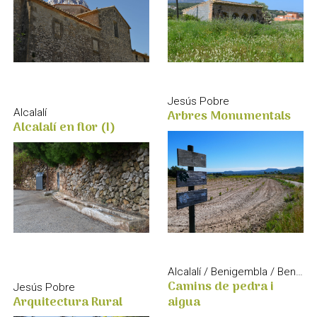
Jesús Pobre
Arbres Monumentals
Alcalalí
Alcalalí en flor (I)
Alcalalí / Benigembla / Benissa / Llíber / Murla / Parcent / Senija / Xaló
Camins de pedra i
Jesús Pobre
Arquitectura Rural
aigua