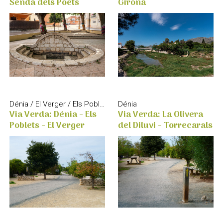
Senda dels Poets
Girona
Dénia / El Verger / Els Poblets
Dénia
Via Verda: Dénia - Els
Via Verda: La Olivera
Poblets - El Verger
del Diluvi - Torrecarals