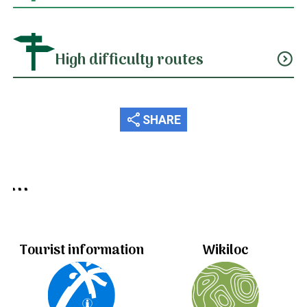
High difficulty routes
expand_circle_down
share
SHARE
Useful information...
Tourist information
Wikiloc