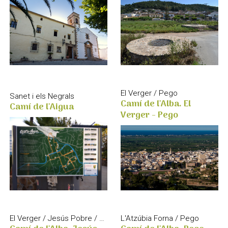
El Verger / Pego
Sanet i els Negrals
Camí de l'Alba. El
Camí de l'Aigua
Verger - Pego
El Verger / Jesús Pobre / La Xara
L'Atzúbia Forna / Pego