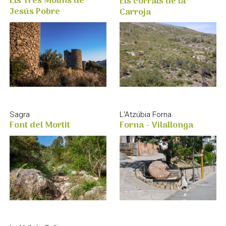
Els Tres Molins de
Els corrals de la
Jesús Pobre
Carroja
Sagra
L'Atzúbia Forna
Font del Mortit
Forna - Vilallonga