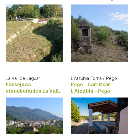
L'Atzúbia Forna / Pego
La Vall de Laguar
Pego - Carritxar -
Passejada
L'Atzúbia - Pego
etonobotànica La Vall
de Laguar