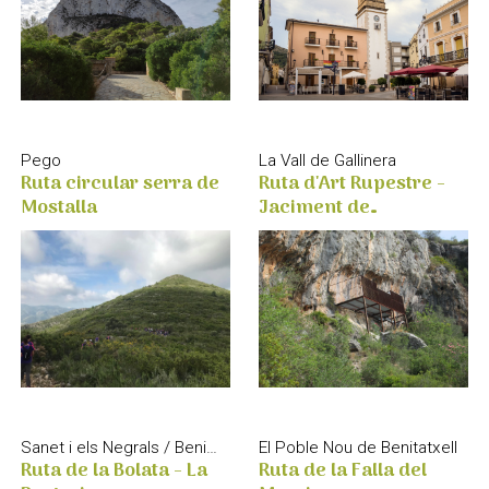
Pego
La Vall de Gallinera
Ruta circular serra de
Ruta d'Art Rupestre -
Mostalla
Jaciment de
Benirrama
Sanet i els Negrals / Benimeli / El Ràfol d’Almúnia / Sagra
El Poble Nou de Benitatxell
Ruta de la Bolata - La
Ruta de la Falla del