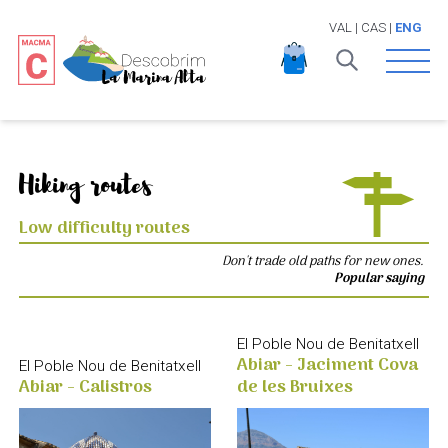
VAL
|
CAS
|
ENG
Open 
Hiking routes
Low difficulty routes
Don't trade old paths for new ones.
Popular saying
El Poble Nou de Benitatxell
Abiar - Jaciment Cova
El Poble Nou de Benitatxell
de les Bruixes
Abiar - Calistros