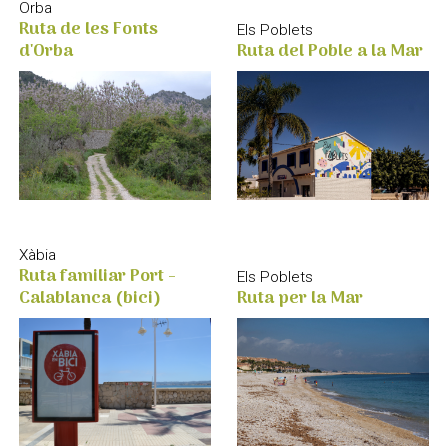
Orba
Ruta de les Fonts
Els Poblets
Ruta del Poble a la Mar
d'Orba
Xàbia
Ruta familiar Port -
Els Poblets
Ruta per la Mar
Calablanca (bici)