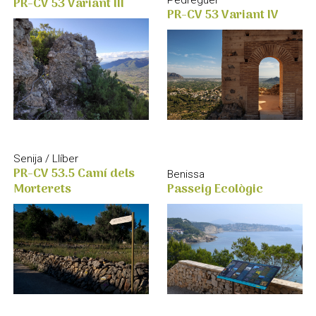
PR-CV 53 Variant III
Pedreguer
PR-CV 53 Variant IV
Senija / Llíber
PR-CV 53.5 Camí dels
Benissa
Morterets
Passeig Ecològic