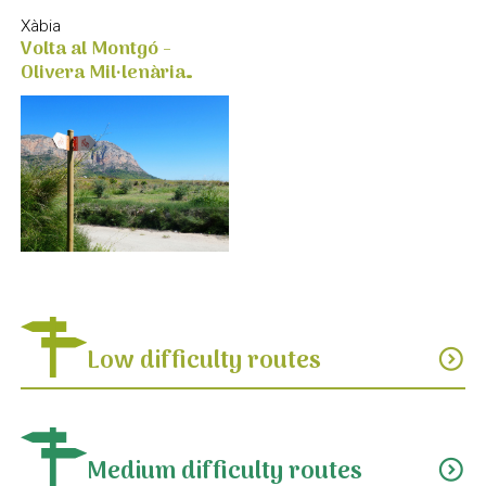
Xàbia
Volta al Montgó -
Olivera Mil·lenària
(bici)
Low difficulty routes
expand_circle_down
Medium difficulty routes
expand_circle_down