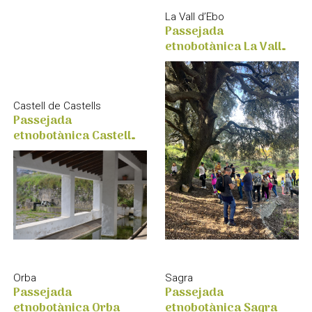
La Vall d’Ebo
Passejada
etnobotànica La Vall
d'Ebo
Castell de Castells
Passejada
etnobotànica Castell
de Castells
Orba
Sagra
Passejada
Passejada
etnobotànica Orba
etnobotànica Sagra