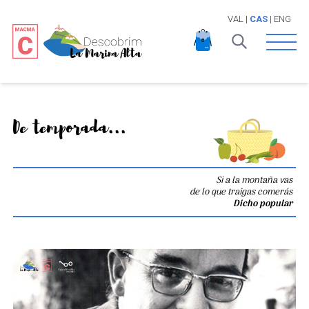
VAL
|
CAS
|
ENG
Open 
De temporada...
Si a la montaña vas
de lo que traigas comerás
Dicho popular