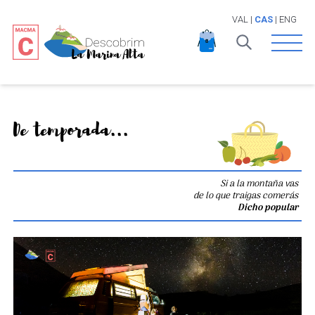
VAL
|
CAS
|
ENG
Open 
De temporada...
Si a la montaña vas
de lo que traigas comerás
Dicho popular