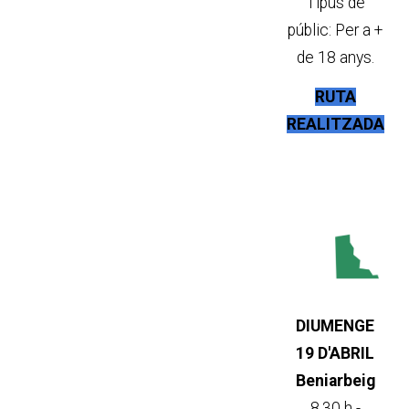
Tipus de
públic: Per a +
de 18 anys.
RUTA
REALITZADA
DIUMENGE
19 D'ABRIL
Beniarbeig
8.30 h -