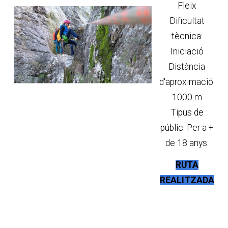
Fleix
Dificultat
tècnica:
Iniciació
Distància
d'aproximació:
1000 m
Tipus de
públic: Per a +
de 18 anys.
RUTA
REALITZADA