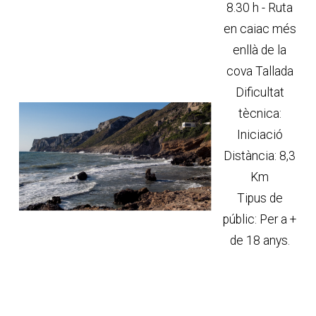
8.30 h - Ruta
en caiac més
enllà de la
cova Tallada
Dificultat
tècnica:
Iniciació
Distància: 8,3
Km
Tipus de
públic: Per a +
de 18 anys.