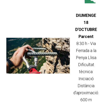
DIUMENGE
18
D'OCTUBRE
Parcent
8.30 h - Via
Ferrada a la
Penya Llisa
Dificultat
tècnica:
Iniciació
Distància
d'aproximació:
600 m