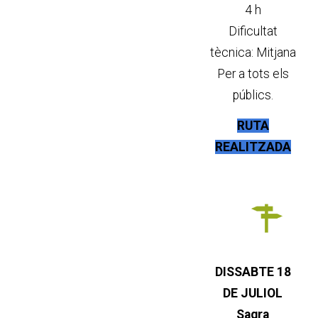
4 h
Dificultat
tècnica: Mitjana
Per a tots els
públics.
RUTA
REALITZADA
DISSABTE 18
DE JULIOL
Sagra