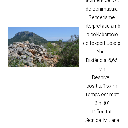
jaciment de l'Alt
de Benimaquia
Senderisme
interpretatiu amb
la col·laboració
de l'expert Josep
Ahuir
Distància: 6,66
km
Desnivell
positiu: 157 m
Temps estimat:
3 h 30'
Dificultat
tècnica: Mitjana