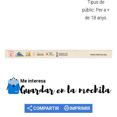
Tipus de
públic: Per a +
de 18 anys.
Me interesa
Guardar en la mochila
share
print
COMPARTIR
IMPRIMIR