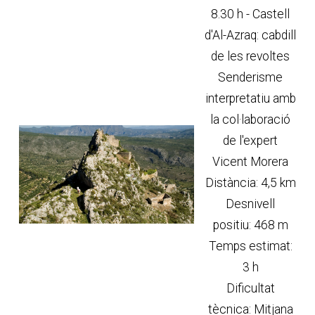
8.30 h - Castell
d'Al-Azraq: cabdill
de les revoltes
Senderisme
interpretatiu amb
la col·laboració
de l'expert
Vicent Morera
Distància: 4,5 km
Desnivell
positiu: 468 m
Temps estimat:
3 h
Dificultat
tècnica: Mitjana