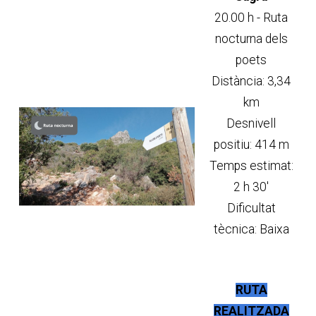
20.00 h - Ruta
nocturna dels
poets
Distància: 3,34
km
Desnivell
positiu: 414 m
Temps estimat:
2 h 30'
Dificultat
tècnica: Baixa
RUTA
REALITZADA