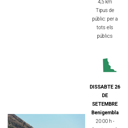
4,5 km
Tipus de
públic: per a
tots els
públics
DISSABTE 26
DE
SETEMBRE
Benigembla
20:00 h -