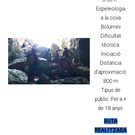
Espeleologia
a la cova
Bolumini
Dificultat
tècnica:
Iniciació
Distància
d'aproximació:
800 m
Tipus de
públic: Per a +
de 18 anys.
RUTA
REALITZADA