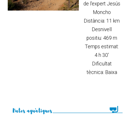
de l'expert Jesús
Moncho
Distància: 11 km
Desnivell
positiu: 469 m
Temps estimat:
4 h 30'
Dificultat
tècnica: Baixa