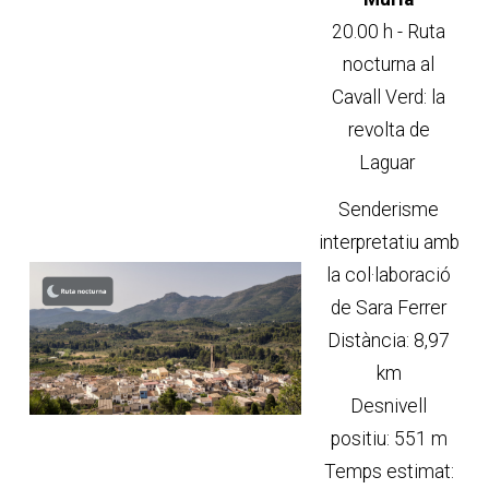
20.00 h - Ruta
nocturna al
Cavall Verd: la
revolta de
Laguar
Senderisme
interpretatiu amb
la col·laboració
de Sara Ferrer
Distància: 8,97
km
Desnivell
positiu: 551 m
Temps estimat: