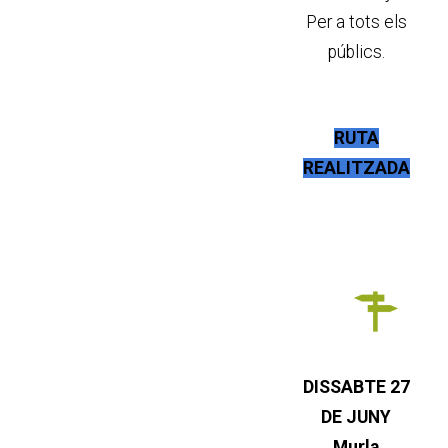
Per a tots els
públics.
RUTA
REALITZADA
DISSABTE 27
DE JUNY
Murla