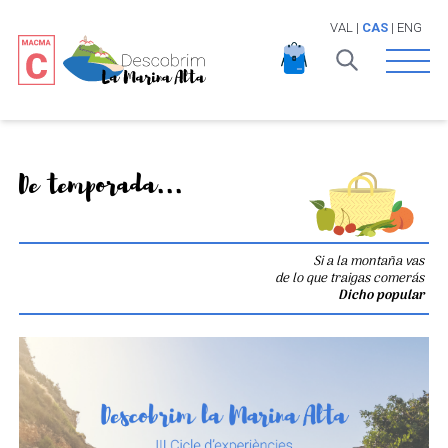
VAL
|
CAS
|
ENG
Open 
De temporada...
Si a la montaña vas
de lo que traigas comerás
Dicho popular