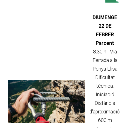
DIUMENGE
22 DE
FEBRER
Parcent
8.30 h - Via
Ferrada a la
Penya Llisa
Dificultat
tècnica:
Iniciació
Distància
d'aproximació:
600 m