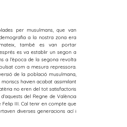
oblades per musulmans, que van
a demografia a la nostra zona era
nmateix, també es van portar
 després es va establir un segon a
s a l’època de la segona revolta
 expulsat com a mesura repressora.
nversió de la població musulmana,
s moriscs havien acabat assimilant
tèria no eren del tot satisfactoris
ió d’aquests del Regne de València
 Felip III. Cal tenir en compte que
rtaven diverses generacions ací i