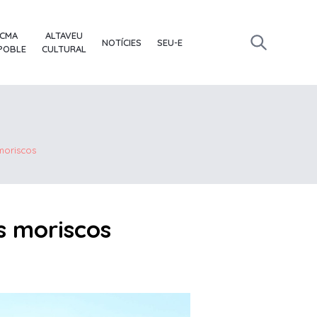
ACMA
ALTAVEU
NOTÍCIES
SEU-E
 POBLE
CULTURAL
 moriscos
ls moriscos