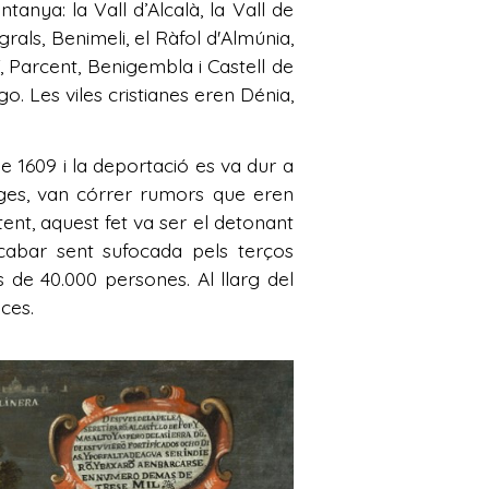
anya: la Vall d’Alcalà, la Vall de
grals, Benimeli, el Ràfol d'Almúnia,
í, Parcent, Benigembla i Castell de
o. Les viles cristianes eren Dénia,
 1609 i la deportació es va dur a
atges, van córrer rumors que eren
tent, aquest fet va ser el detonant
acabar sent sufocada pels terços
de 40.000 persones. Al llarg del
nces.