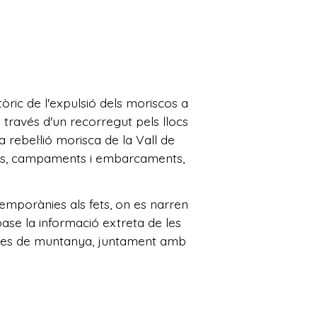
òric de l'expulsió dels moriscos a
través d'un recorregut pels llocs
 rebel·lió morisca de la Vall de
alles, campaments i embarcaments,
emporànies als fets, on es narren
ase la informació extreta de les
utes de muntanya, juntament amb