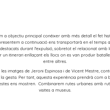
 a objectiu principal conéixer amb més detall el fet hist
presentem a continuació ens transportarà en el temps a 
destacats durant l'expulsió, sobretot el relacionat amb la
r un itinerari enllaçant els llocs on es van produir bat
entre altres.
les imatges de Jeroni Espinosa i de Vicent Mestre, cont
 la gesta. Per tant, aquesta experiència prendrà com a b
questes ens mostren. Combinarem rutes urbanes amb r
visites a museus.