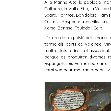
A la Marina Alta, la població mor
Gallinera, la Vall d'Ebo, la Vall d
Sagra, Tormos, Benidoleig, Pamis, 
Castells. Respecte a les viles cri
Xàbia, Benissa, Teulada i Calp.
L'ordre de l'expulsió dels moris
terme als ports de València, Vin
maltractats o fins i tot assassina
perquè es produïren diverses re
espanyols i es van embarcar al 
camí van patir maltractaments, viol