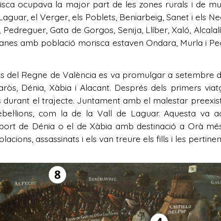
isca ocupava la major part de les zones rurals i de munt
e Laguar, el Verger, els Poblets, Beniarbeig, Sanet i els Ne
Pedreguer, Gata de Gorgos, Senija, Llíber, Xaló, Alcalal
stianes amb població morisca estaven Ondara, Murla i Peg
cos del Regne de València es va promulgar a setembre de
aròs, Dénia, Xàbia i Alacant. Després dels primers vi
ts durant el trajecte. Juntament amb el malestar preexis
bel·lions, com la de la Vall de Laguar. Aquesta va 
port de Dénia o el de Xàbia amb destinació a Orà més 
acions, assassinats i els van treure els fills i les pertine