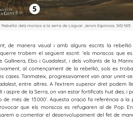
Rebel·lió dels moriscs a la serra de Laguar. Jeroni Espinosa, 1612-1613.
t, de manera visual i amb alguns escrits la rebel·lió 
uerre trobem el següent escrit: ‘els moriscos que es 
e Gallinera, Ebo i Guadalest, i dels voltants de la Mar
ectivament, al començament de la rebel·lió, sols es tro
es cases. Tanmateix, progressivament van anar unint-se 
adalest, entre altres. A l'extrem superior dret podem ll
t i aspre de la Serra, on van estar fortificats huit dies, i 
e més de 13.000’. Aquesta oració fa referència a la p
 provocar que els moriscos es refugiaren al de Pop. 
ssarem a comentar el desenvolupament del fet de mane