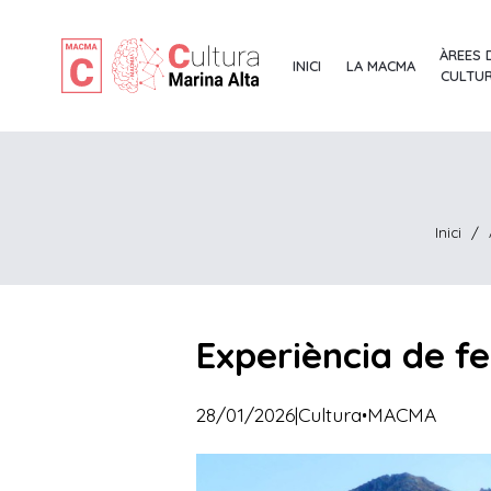
ÀREES 
INICI
LA MACMA
CULTU
Inici
/
Experiència de fe
·
28/01/2026
|
Cultura
MACMA