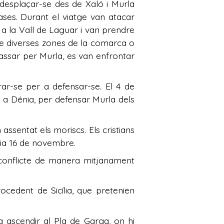
desplaçar-se des de Xaló i Murla
ases. Durant el viatge van atacar
r a la Vall de Laguar i van prendre
e diverses zones de la comarca o
passar per Murla, es van enfrontar
ar-se per a defensar-se. El 4 de
a Dénia, per defensar Murla dels
assentat els moriscs. Els cristians
 dia 16 de novembre.
l conflicte de manera mitjanament
cedent de Sicília, que pretenien
 ascendir al Pla de Garga, on hi