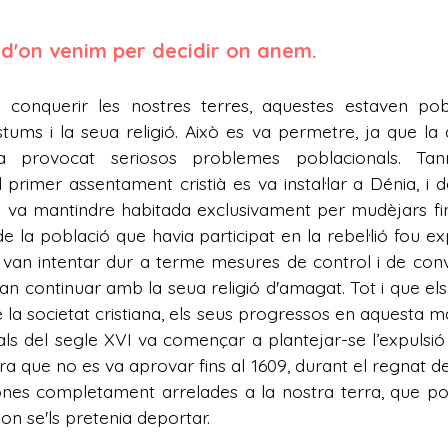
d'on venim per decidir on anem.
a conquerir les nostres terres, aquestes estaven p
tums i la seua religió. Això es va permetre, ja que l
ia provocat seriosos problemes poblacionals. Ta
l primer assentament cristià es va instal·lar a Dénia, i
s va mantindre habitada exclusivament per mudèjars fin
de la població que havia participat en la rebel·lió fou
es van intentar dur a terme mesures de control i de co
 van continuar amb la seua religió d'amagat. Tot i que el
 la societat cristiana, els seus progressos en aquesta ma
finals del segle XVI va començar a plantejar-se l’expuls
ara que no es va aprovar fins al 1609, durant el regnat de
ones completament arrelades a la nostra terra, que po
 on se'ls pretenia deportar.