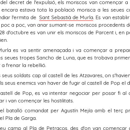
el decret de l'expulsió, els moriscos van començar a 
 encara estava tota la població morisca a les seues c
diar l'
ermita de
Sant Sebastià de Murla
. Es van establi
A poc a poc, van anar sumant-se moriscos procedents d
l 28 d'octubre es van unir els moriscos de Parcent i, en 
ien.
 Murla es va sentir amenaçada i va començar a prepar
s seues tropes Sancho de Luna, que es trobava primer 
a frenar la rebel·lió.
 seus soldats cap al castell de les Atzavares, on s'havien 
 els seus enemics van haver de fugir al castell de Pop el
castell de Pop, es va intentar negociar per posar fi a
ar i van començar les hostilitats.
el batalló comandat per Agustín Mejía amb el terç pro
el Pla de Garga.
 seu camp al Pla de Petracos, des d'on van començar a