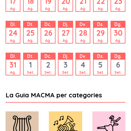
17
18
19
20
21
22
23
Ag.
Ag.
Ag.
Ag.
Ag.
Ag.
Ag.
Dl.
Dt.
Dc.
Dj.
Dv.
Ds.
Dg.
24
25
26
27
28
29
30
Ag.
Ag.
Ag.
Ag.
Ag.
Ag.
Ag.
Dl.
Dt.
Dc.
Dj.
Dv.
Ds.
Dg.
31
1
2
3
4
5
6
Ag.
Set.
Set.
Set.
Set.
Set.
Set.
La Guia MACMA per categories