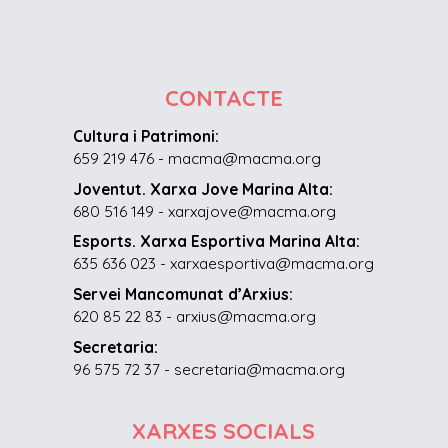
CONTACTE
Cultura i Patrimoni:
659 219 476 - macma@macma.org
Joventut. Xarxa Jove Marina Alta:
680 516 149 - xarxajove@macma.org
Esports. Xarxa Esportiva Marina Alta:
635 636 023 - xarxaesportiva@macma.org
Servei Mancomunat d’Arxius:
620 85 22 83 - arxius@macma.org
Secretaria:
96 575 72 37 - secretaria@macma.org
XARXES SOCIALS