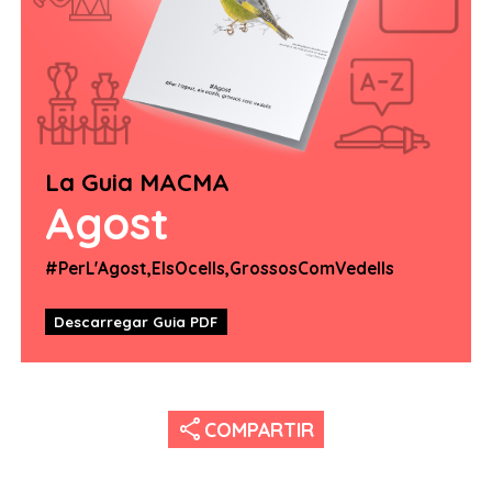
La Guia MACMA
Agost
#PerL'Agost,ElsOcells,GrossosComVedells
Descarregar Guia PDF
share
COMPARTIR