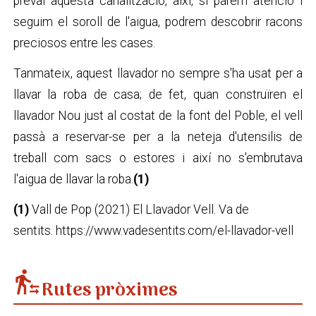
preval aquesta canalització, així, si parem atenció i
seguim el soroll de l'aigua, podrem descobrir racons
preciosos entre les cases.
Tanmateix, aquest llavador no sempre s'ha usat per a
llavar la roba de casa; de fet, quan construïren el
llavador Nou just al costat de la font del Poble, el vell
passà a reservar-se per a la neteja d'utensilis de
treball com sacs o estores i així no s'embrutava
l'aigua de llavar la roba.
(1)
(1)
Vall de Pop (2021) El Llavador Vell. Va de
sentits. https://www.vadesentits.com/el-llavador-vell
transfer_within_a_station
Rutes pròximes