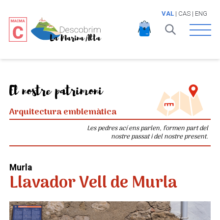
VAL
|
CAS
|
ENG
Open 
El nostre patrimoni
Arquitectura emblemàtica
Les pedres ací ens parlen, formen part del
nostre passat i del nostre present.
Murla
Llavador Vell de Murla