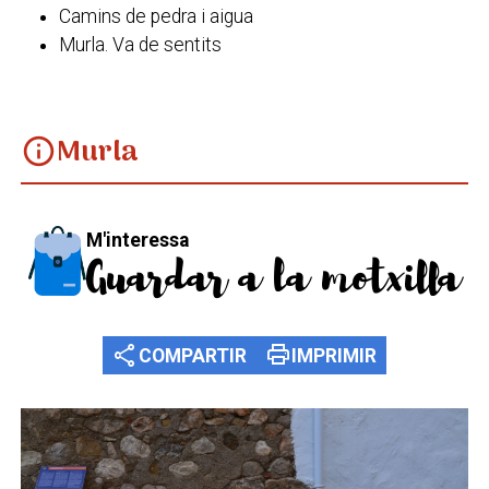
Camins de pedra i aigua
Murla. Va de sentits
Murla
info
M'interessa
Guardar a la motxilla
share
print
COMPARTIR
IMPRIMIR