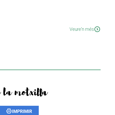
expand_circle_down
Veure'n més
 la motxilla
print
IMPRIMIR