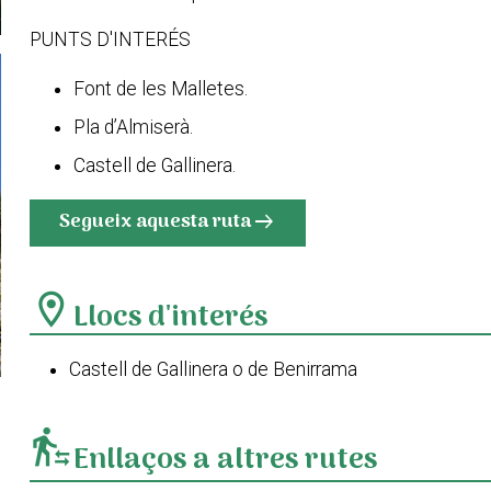
PUNTS D'INTERÉS
Font de les Malletes.
Pla d’Almiserà.
Castell de Gallinera.
Segueix aquesta ruta
arrow_right_alt
location_on
Llocs d'interés
Castell de Gallinera o de Benirrama
transfer_within_a_station
Enllaços a altres rutes