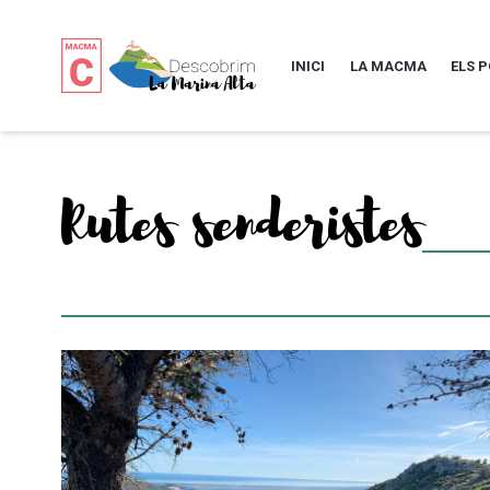
INICI
LA MACMA
ELS 
Rutes senderistes