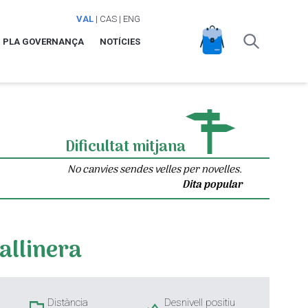
VAL
|
CAS
|
ENG
PLA GOVERNANÇA
NOTÍCIES
Dificultat mitjana
No canvies sendes velles per novelles.
Dita popular
Gallinera
Distància
Desnivell positiu