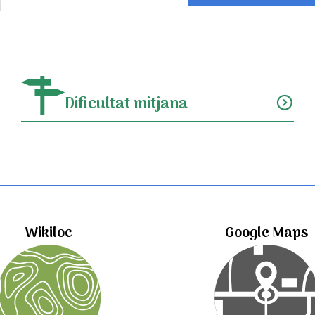
Dificultat mitjana
expand_circle_down
Wikiloc
Google Maps