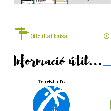
Dificultat baixa
expand_circle_down
Informació útil...
Tourist Info