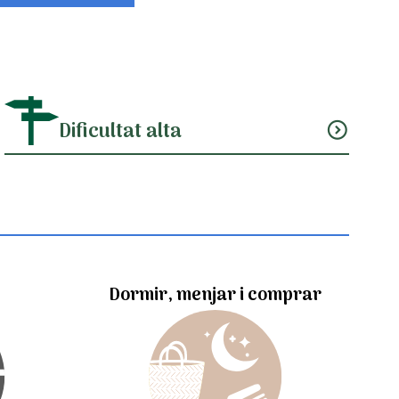
Dificultat alta
expand_circle_down
Dormir, menjar i comprar