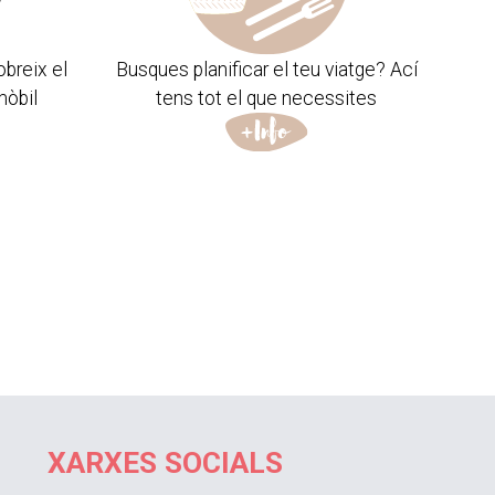
obreix el
Busques planificar el teu viatge? Ací
mòbil
tens tot el que necessites
XARXES SOCIALS