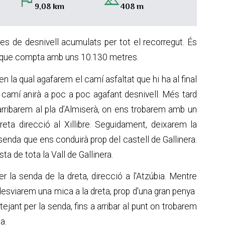
flag
landscape
9,08 km
408 m
de desnivell acumulats per tot el recorregut. És
ó i que compta amb uns 10.130 metres.
n la qual agafarem el camí asfaltat que hi ha al final
l camí anirà a poc a poc agafant desnivell. Més tard
arribarem al pla d’Almiserà, on ens trobarem amb un
ta direcció al Xillibre. Seguidament, deixarem la
enda que ens conduirà prop del castell de Gallinera.
a de tota la Vall de Gallinera.
 la senda de la dreta, direcció a l'Atzúbia. Mentre
desviarem una mica a la dreta, prop d'una gran penya
jant per la senda, fins a arribar al punt on trobarem
a.