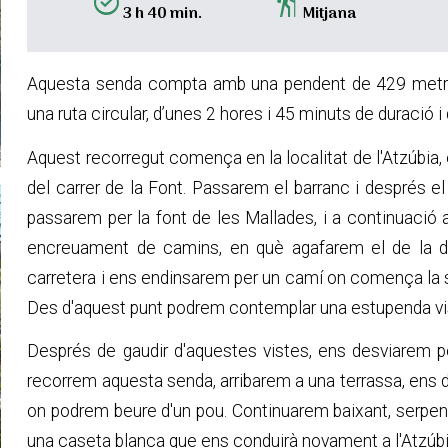
alarm_on
hiking
3 h 40 min.
Mitjana
Aquesta senda compta amb una pendent de 429 metres 
una ruta circular, d’unes 2 hores i 45 minuts de duraci
Aquest recorregut comença en la localitat de l'Atzúbia, e
del carrer de la Font. Passarem el barranc i després e
passarem per la font de les Mallades, i a continuació 
encreuament de camins, en què agafarem el de la dre
carretera i ens endinsarem per un camí on comença la s
Des d'aquest punt podrem contemplar una estupenda vist
Després de gaudir d'aquestes vistes, ens desviarem per
recorrem aquesta senda, arribarem a una terrassa, ens 
on podrem beure d'un pou. Continuarem baixant, serpente
una caseta blanca que ens conduirà novament a l'Atzúbi