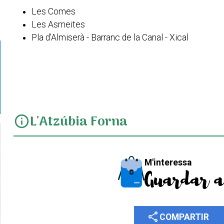
Les Comes
Les Asmeites
Pla d'Almiserà - Barranc de la Canal - Xical
Senda de la Cova Blanca
Passet i castell de Gallinera
PR-CV 58 Variant III
PR-CV 58
PR-CV 58 Variant I
L'Atzúbia Forna
info
M'interessa
Guardar a
share
COMPARTIR