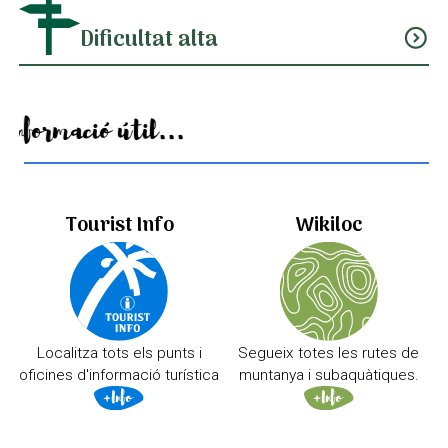
Dificultat alta
expand_circle_down
Informació útil...
Tourist Info
Wikiloc
Localitza tots els punts i
Segueix totes les rutes de
oficines d'informació turística
muntanya i subaquàtiques.