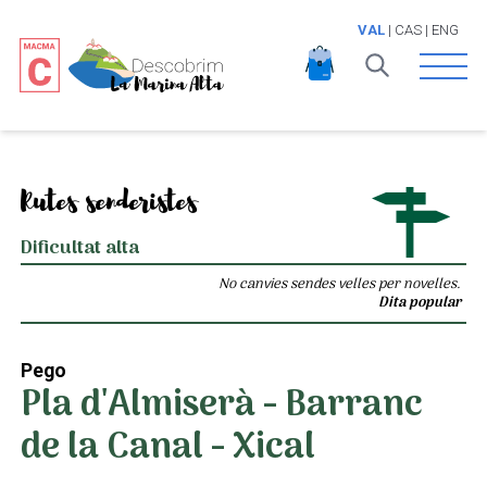
VAL
|
CAS
|
ENG
Open 
Rutes senderistes
Dificultat alta
No canvies sendes velles per novelles.
Dita popular
Pego
Pla d'Almiserà - Barranc
de la Canal - Xical