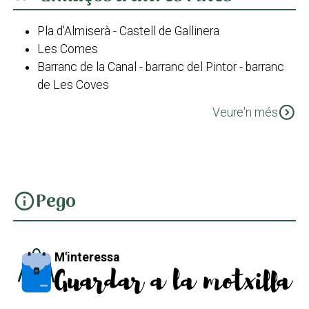
Pla d'Almiserà - Castell de Gallinera
Les Comes
Barranc de la Canal - barranc del Pintor - barranc
de Les Coves
Travessa de Bodoix
expand_circle_down
Veure'n més
Pego-barranc de les Coves-La Figuereta-El Xical-
Pego
Senda de la Cova Blanca
PR-CV 58
PR-CV 58 Variant II
Pego
info
PR-CV 58 Variant III
PR-CV 58 Variant I
M'interessa
Guardar a la motxilla