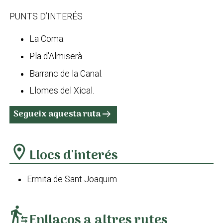
PUNTS D’INTERÉS
La Coma.
Pla d'Almiserà.
Barranc de la Canal.
Llomes del Xical.
Segueix aquesta ruta
arrow_right_alt
location_on
Llocs d'interés
Ermita de Sant Joaquim
transfer_within_a_station
Enllaços a altres rutes