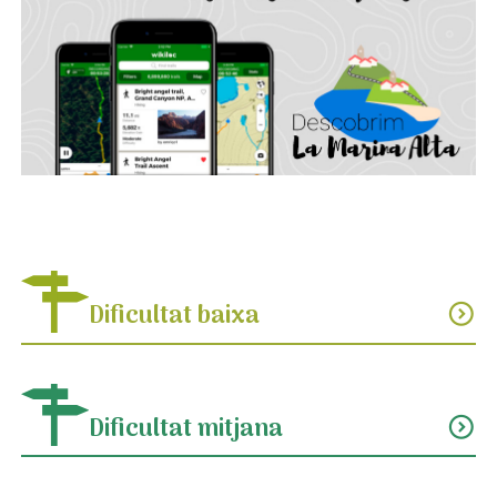
Dificultat baixa
expand_circle_down
Dificultat mitjana
expand_circle_down