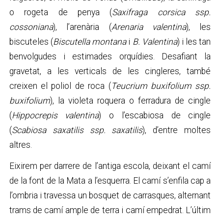
o rogeta de penya (
Saxifraga corsica ssp.
cossoniana
), l’arenària (
Arenaria valentina
), les
biscuteles (
Biscutella montana
i
B. Valentina
) i les tan
benvolgudes i estimades orquídies. Desafiant la
gravetat, a les verticals de les cingleres, també
creixen el poliol de roca (
Teucrium buxifolium ssp.
buxifolium
), la violeta roquera o ferradura de cingle
(
Hippocrepis valentina
) o l’escabiosa de cingle
(
Scabiosa saxatilis ssp. saxatilis
), d’entre moltes
altres.
Eixirem per darrere de l’antiga escola, deixant el camí
de la font de la Mata a l’esquerra. El camí s’enfila cap a
l’ombria i travessa un bosquet de carrasques, alternant
trams de camí ample de terra i camí empedrat. L’últim