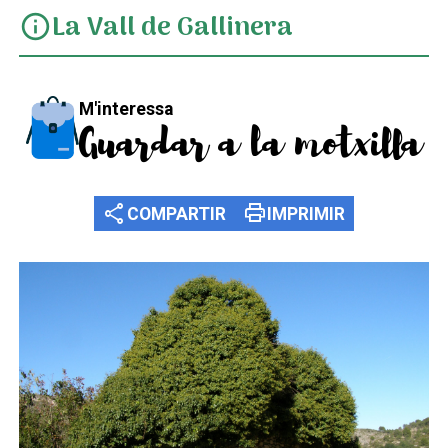
La Vall de Gallinera
info
M'interessa
Guardar a la motxilla
share
print
COMPARTIR
IMPRIMIR