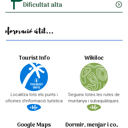
Dificultat alta
expand_circle_down
Informació útil...
Tourist Info
Wikiloc
Localitza tots els punts i
Segueix totes les rutes de
oficines d'informació turística
muntanya i subaquàtiques.
Google Maps
Dormir, menjar i comprar