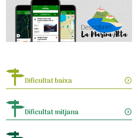
Dificultat baixa
expand_circle_down
Dificultat mitjana
expand_circle_down