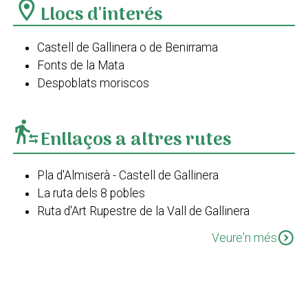
location_on
Llocs d'interés
Castell de Gallinera o de Benirrama
Fonts de la Mata
Despoblats moriscos
transfer_within_a_station
Enllaços a altres rutes
Pla d'Almiserà - Castell de Gallinera
La ruta dels 8 pobles
Ruta d'Art Rupestre de la Vall de Gallinera
Ruta d'Art Rupestre - Jaciment de Benirrama
expand_circle_down
Veure'n més
PR-CV 58