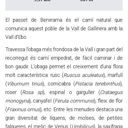
El passet de Benirrama és el camí natural que
comunica aquest poble de la Vall de Gallinera amb la
Vall d’Ebo.
Travessa l’obaga més frondosa de la Vall i gran part del
recorregut és camí empedrat, de fàcil caminar i de
bon gaudir. L’obaga permet el creixement d’una flora
molt característica: rusc (
Ruscus aculeatus
), marfull
(
Viburnum tinus
), cornicabra (
Pistacia terebinthus
),
roser (
Rosa sp
), espinal o garguller (
Crataegus
monogyna
), canyafel (
Ferula communis
), fleix de flor
(
Fraxinus ornus
), etc. Entre les menudes destaca una
gran diversitat de líquens, de molses, de petites
falgueres, el melic de Venus (
Umbilicus
), la saxífraga