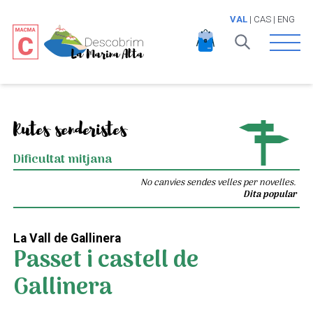
VAL
|
CAS
|
ENG
Open 
Rutes senderistes
Dificultat mitjana
No canvies sendes velles per novelles.
Dita popular
La Vall de Gallinera
Passet i castell de
Gallinera