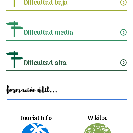
Dificultad baja
expand_circle_down
Dificultad media
expand_circle_down
Dificultad alta
expand_circle_down
Información útil...
Tourist Info
Wikiloc