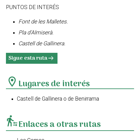
PUNTOS DE INTERÉS
Font de les Malletes.
Pla d’Almiserà.
Castell de Gallinera.
Sigue esta ruta
arrow_right_alt
location_on
Lugares de interés
Castell de Gallinera o de Benirrama
transfer_within_a_station
Enlaces a otras rutas