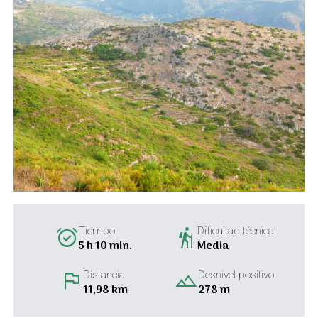
alarm_on
hiking
Tiempo
Dificultad técnica
5 h 10 min.
Media
flag
landscape
Distancia
Desnivel positivo
11,98 km
278 m