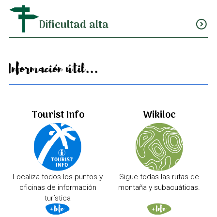
Dificultad alta
expand_circle_down
Información útil...
Tourist Info
Wikiloc
Localiza todos los puntos y
Sigue todas las rutas de
oficinas de información
montaña y subacuáticas.
turística