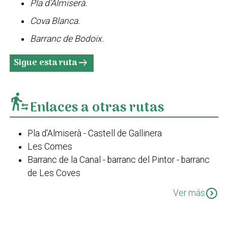
Pla d’Almiserà.
Cova Blanca.
Barranc de Bodoix.
Sigue esta ruta
arrow_right_alt
transfer_within_a_station
Enlaces a otras rutas
Pla d'Almiserà - Castell de Gallinera
Les Comes
Barranc de la Canal - barranc del Pintor - barranc
de Les Coves
Travessa de Bodoix
expand_circle_down
Ver más
Pego-barranc de les Coves-La Figuereta-El Xical-
Pego
Pla d'Almiserà - Barranc de la Canal - Xical