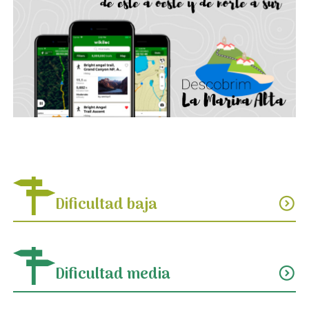
Dificultad baja
expand_circle_down
Dificultad media
expand_circle_down