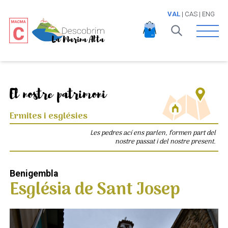
VAL
|
CAS
|
ENG
Open 
El nostre patrimoni
Ermites i esglésies
Les pedres ací ens parlen, formen part del
nostre passat i del nostre present.
Benigembla
Església de Sant Josep