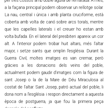
per tres cossos amb doble agulla de rematada. A més,
a la façana principal podem observar un rellotge solar.
La nau, central i única i amb planta cruciforme, està
coberta amb volta de canó sobre arcs torals, mentre
que les capelles laterals i el creuer ho estan amb
volta bufada. En el lateral del presbiteri apareix un cor
alt. A l'interior podem trobar huit altars, més l'altar
major, i setze sants que omplin l'església. Durant la
Guerra Civil, moltes imatges es van cremar, però
gràcies a les donacions dels veïns del poble,
actualment podem gaudir d'imatges com la figura de
sant Josep o la de la Mare de Déu Miraculosa al
costat de l’altar. Sant Josep, patró actual del poble, li
dona nom a l'església i respon directament a aquesta
època de postguerra, ja que fou la primera peça