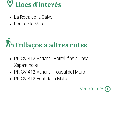
location_on
Llocs d'interés
La Roca de la Salve
Font de la Mata
transfer_within_a_station
Enllaços a altres rutes
PR-CV 412 Variant - Borrell fins a Casa
Xaparrundos
PR-CV 412 Variant - Tossal del Moro
PR-CV 412 Font de la Mata
GR 330 Cost Blanca Interior Etapa 2: De Gata de
expand_circle_down
Veure'n més
Gorgos a Parcent