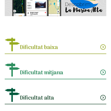
Dificultat baixa
expand_circle_down
Dificultat mitjana
expand_circle_down
Dificultat alta
expand_circle_down