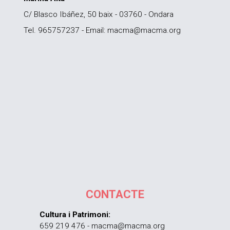
C/ Blasco Ibáñez, 50 baix - 03760 - Ondara
Tel. 965757237 - Email: macma@macma.org
CONTACTE
Cultura i Patrimoni:
659 219 476 - macma@macma.org