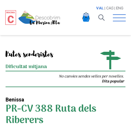
VAL
|
CAS
|
ENG
Open 
Rutes senderistes
Dificultat mitjana
No canvies sendes velles per novelles.
Dita popular
Benissa
PR-CV 388 Ruta dels
Riberers