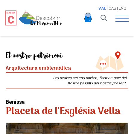
VAL
|
CAS
|
ENG
Open 
El nostre patrimoni
Arquitectura emblemàtica
Les pedres ací ens parlen, formen part del
nostre passat i del nostre present.
Benissa
Placeta de l'Església Vella