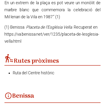
En un extrem de la plaça es pot veure un monòlit de
marbre blanc que commemora la celebració del
Mil·lenari de la Vila en 1987.” (1)
(1)
Benissa.
Placeta de l’Església Vella
. Recuperat en
https://va.benissa.net/ver/1235/placeta-de-lesglesia-
vella.html
transfer_within_a_station
Rutes pròximes
Ruta del Centre històric
Benissa
info