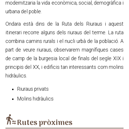
modernitzaria la vida econòmica, social, demogràfica i
urbana del poble.
Ondara està dins de la Ruta dels Riuraus i aquest
itinerari recorre alguns dels riuraus del terme. La ruta
combina camins rurals i el nucli urbà de la població. A
part de veure riuraus, observarem magnífiques cases
de camp de la burgesia local de finals del segle XIX i
principis del XX, i edificis tan interessants com molins
hidràulics.
Riuraus privats
Molins hidràulics
transfer_within_a_station
Rutes pròximes