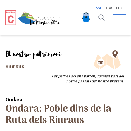
VAL
|
CAS
|
ENG
Open 
El nostre patrimoni
Riuraus
Les pedres ací ens parlen, formen part del
nostre passat i del nostre present.
Ondara
Ondara: Poble dins de la
Ruta dels Riuraus