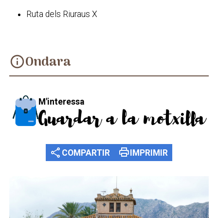
Ruta dels Riuraus X
Ondara
info
M'interessa
Guardar a la motxilla
share
print
COMPARTIR
IMPRIMIR