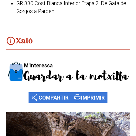
GR 330 Cost Blanca Interior Etapa 2: De Gata de
Gorgos a Parcent
Xaló
info
M'interessa
Guardar a la motxilla
share
print
COMPARTIR
IMPRIMIR