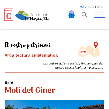
VAL
|
CAS
|
ENG
Open 
El nostre patrimoni
Arquitectura emblemàtica
Les pedres ací ens parlen, formen part del
nostre passat i del nostre present.
Xaló
Molí del Giner