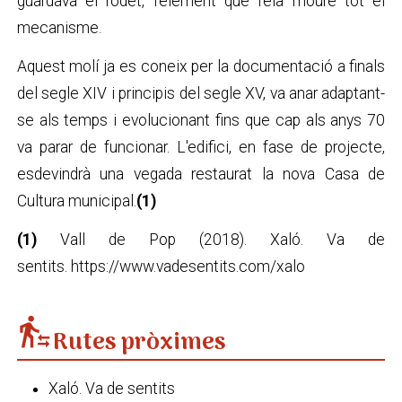
guardava el rodet, l'element que feia moure tot el
mecanisme.
Aquest molí ja es coneix per la documentació a finals
del segle XIV i principis del segle XV, va anar adaptant-
se als temps i evolucionant fins que cap als anys 70
va parar de funcionar. L'edifici, en fase de projecte,
esdevindrà una vegada restaurat la nova Casa de
Cultura municipal.
(1)
(1)
Vall de Pop (2018). Xaló. Va de
sentits. https://www.vadesentits.com/xalo
transfer_within_a_station
Rutes pròximes
Xaló. Va de sentits