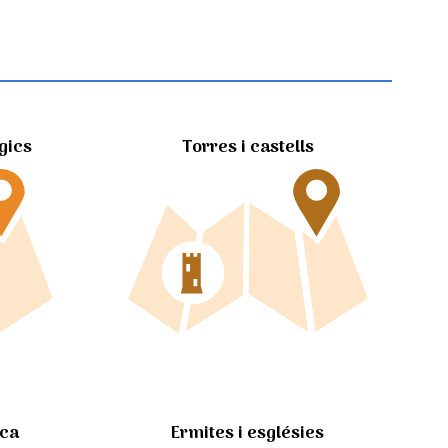
gics
Torres i castells
Ermites i esglésies
ica