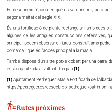
Es desconeix l'època en què es va construir, però pel
segona meitat del segle XIX.
És una fortificació de planta rectangular i amb dues o
algunes de les antigues construccions defensives, que 
principal, podem observar el riurau, construït amb pedr
comarca, i que és l'accés principal a la masia.
També disposa d'un altre porxe cobert per una parra, da
està organitzada al voltant d'un pati.
(1)
(1)
Ajuntament Pedreguer. Masia Fortificada de l’Albard
https://pedreguer.es/descobreix-pedreguer/patrimoni-nat
transfer_within_a_station
Rutes pròximes