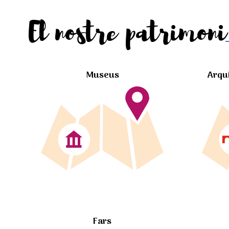
El nostre patrimoni
Museus
Arqu
Fars