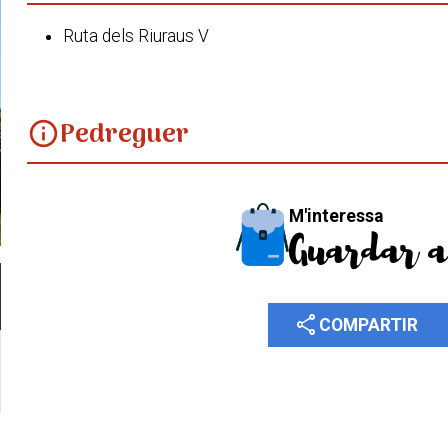
Ruta dels Riuraus V
Pedreguer
info
M'interessa
Guardar a
share
COMPARTIR