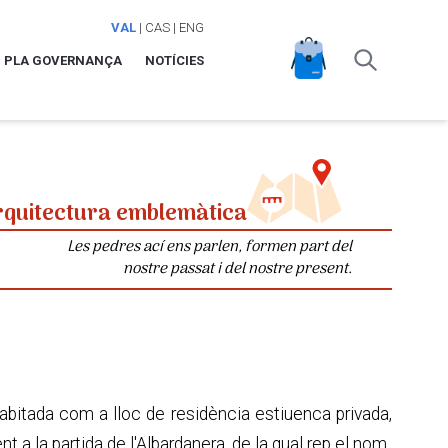
VAL
|
CAS
|
ENG
PLA GOVERNANÇA
NOTÍCIES
rquitectura emblemàtica
Les pedres ací ens parlen, formen part del
nostre passat i del nostre present.
bitada com a lloc de residència estiuenca privada,
 a la partida de l'Albardanera, de la qual rep el nom.