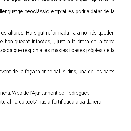
 llenguatge neoclàssic emprat es podria datar de la
 tres altures. Ha sigut reformada i ara només queden
han quedat intactes, i, just a la dreta de la torre
a tosca que respon a les masies i cases pròpies de la
vant de la façana principal. A dins, una de les parts
anera. Web de l’Ajuntament de Pedreguer.
ural-i-arquitect/masia-fortificada-albardanera