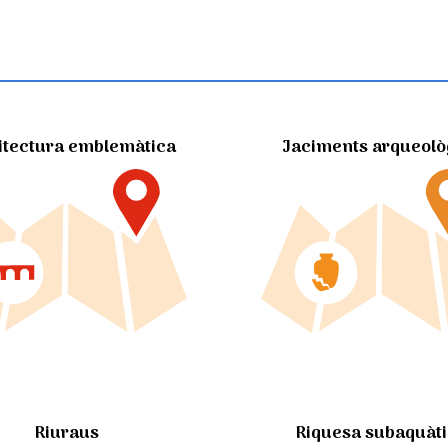
itectura emblemàtica
Jaciments arqueolò
Riuraus
Riquesa subaquàt