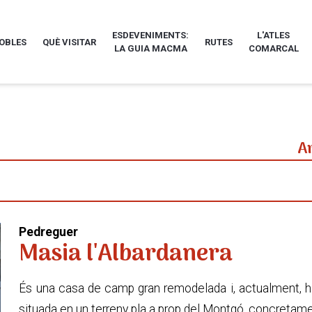
ESDEVENIMENTS:
L'ATLES
POBLES
QUÈ VISITAR
RUTES
LA GUIA MACMA
COMARCAL
A
Pedreguer
Masia l'Albardanera
És una casa de camp gran remodelada i, actualment, ha
situada en un terreny pla a prop del Montgó, concretament