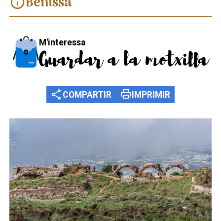
Benissa
info
M'interessa
Guardar a la motxilla
share
print
COMPARTIR
IMPRIMIR