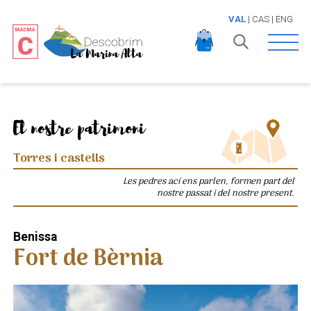
VAL
|
CAS
|
ENG
Open 
El nostre patrimoni
Torres i castells
Les pedres ací ens parlen, formen part del
nostre passat i del nostre present.
Benissa
Fort de Bèrnia