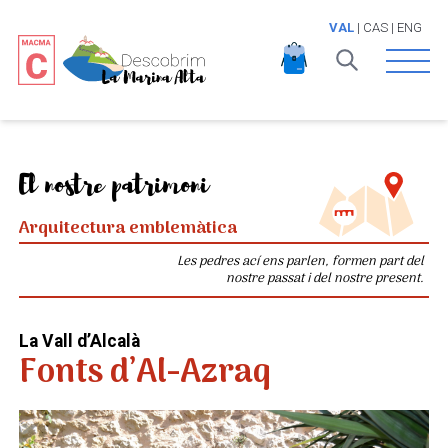
VAL
|
CAS
|
ENG
Open 
El nostre patrimoni
Arquitectura emblemàtica
Les pedres ací ens parlen, formen part del
nostre passat i del nostre present.
La Vall d’Alcalà
Fonts d’Al-Azraq