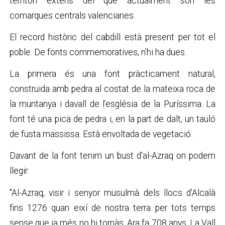
territori extens del que actualment són les
comarques centrals valencianes.
El record històric del cabdill està present per tot el
poble. De fonts commemoratives, n’hi ha dues.
La primera és una font pràcticament natural,
construïda amb pedra al costat de la mateixa roca de
la muntanya i davall de l’església de la Puríssima. La
font té una pica de pedra i, en la part de dalt, un tauló
de fusta massissa. Està envoltada de vegetació.
Davant de la font tenim un bust d'al-Azraq on podem
llegir:
"Al-Azraq, visir i senyor musulmà dels llocs d'Alcalà
fins 1276 quan eixí de nostra terra per tots temps
sense que ja més no hi tornàs. Ara fa 708 anys. La Vall