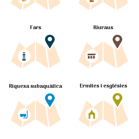
Fars
Riuraus
Ermites i esglésies
Riquesa subaquàtica