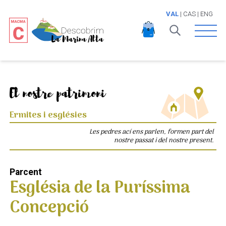
VAL
|
CAS
|
ENG
Open 
El nostre patrimoni
Ermites i esglésies
Les pedres ací ens parlen, formen part del
nostre passat i del nostre present.
Parcent
Església de la Puríssima
Concepció