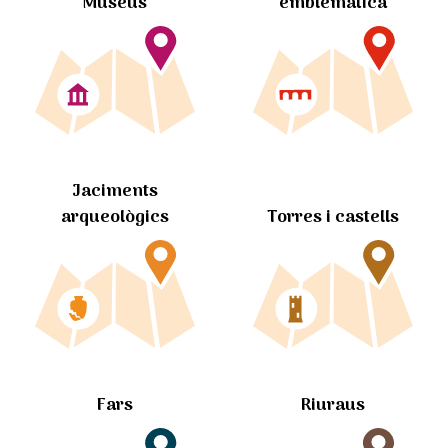
Museus
emblemàtica
Jaciments
arqueològics
Torres i castells
Fars
Riuraus