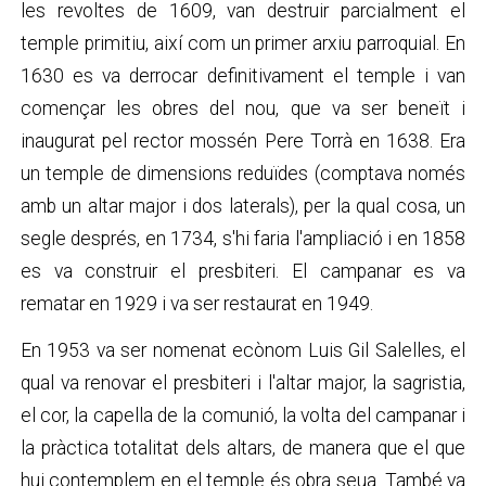
les revoltes de 1609, van destruir parcialment el
temple primitiu, així com un primer arxiu parroquial. En
1630 es va derrocar definitivament el temple i van
començar les obres del nou, que va ser beneït i
inaugurat pel rector mossén Pere Torrà en 1638. Era
un temple de dimensions reduïdes (comptava només
amb un altar major i dos laterals), per la qual cosa, un
segle després, en 1734, s'hi faria l'ampliació i en 1858
es va construir el presbiteri. El campanar es va
rematar en 1929 i va ser restaurat en 1949.
En 1953 va ser nomenat ecònom Luis Gil Salelles, el
qual va renovar el presbiteri i l'altar major, la sagristia,
el cor, la capella de la comunió, la volta del campanar i
la pràctica totalitat dels altars, de manera que el que
hui contemplem en el temple és obra seua. També va