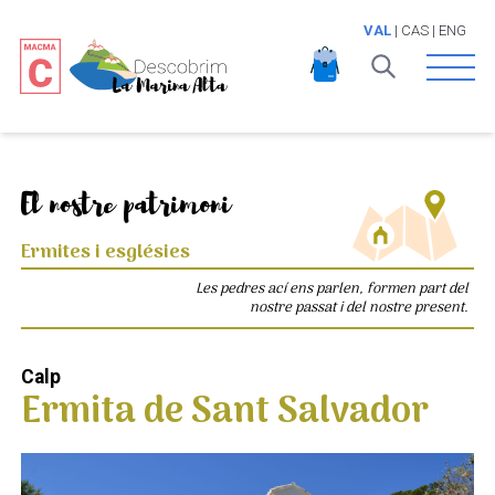
VAL
|
CAS
|
ENG
Open 
El nostre patrimoni
Ermites i esglésies
Les pedres ací ens parlen, formen part del
nostre passat i del nostre present.
Calp
Ermita de Sant Salvador