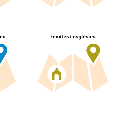
Ermites i esglésies
ica