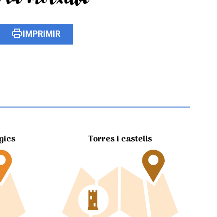
print
IMPRIMIR
gics
Torres i castells