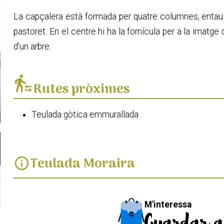
La capçalera està formada per quatre columnes, entau
pastoret. En el centre hi ha la fornícula per a la imatge
d'un arbre.
transfer_within_a_station
Rutes pròximes
Teulada gòtica emmurallada
Teulada Moraira
info
M'interessa
Guardar a