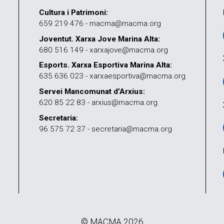
Cultura i Patrimoni:
659 219 476 - macma@macma.org
Joventut. Xarxa Jove Marina Alta:
680 516 149 - xarxajove@macma.org
Esports. Xarxa Esportiva Marina Alta:
635 636 023 - xarxaesportiva@macma.org
Servei Mancomunat d’Arxius:
620 85 22 83 - arxius@macma.org
Secretaria:
96 575 72 37 - secretaria@macma.org
© MACMA 2026