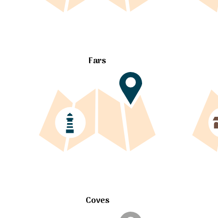
Fars
Coves