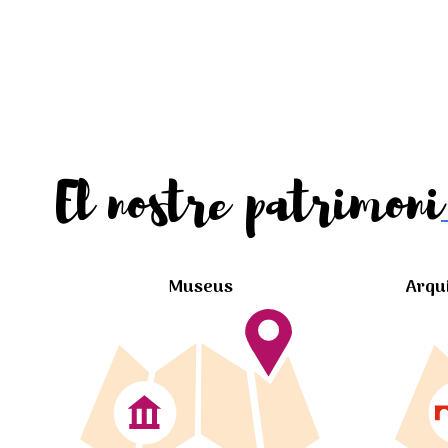
El nostre patrimoni
Museus
Arqu