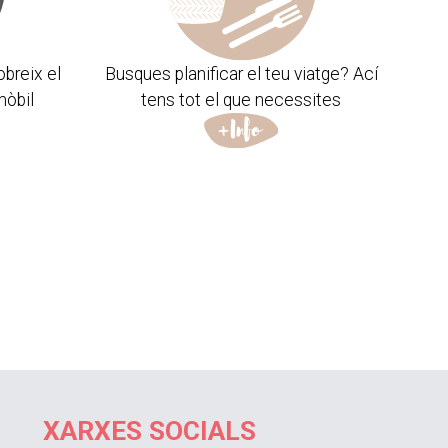
obreix el
Busques planificar el teu viatge? Ací
mòbil
tens tot el que necessites
XARXES SOCIALS