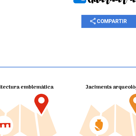
share
COMPARTIR
itectura emblemàtica
Jaciments arqueolò