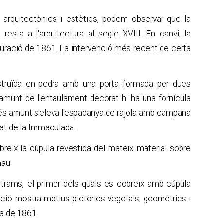
is arquitectònics i estètics, podem observar que la
 resta a l'arquitectura al segle XVIII. En canvi, la
stauració de 1861. La intervenció més recent de certa
truïda en pedra amb una porta formada per dues
amunt de l'entaulament decorat hi ha una fornícula
Més amunt s'eleva l'espadanya de rajola amb campana
vat de la Immaculada.
breïx la cúpula revestida del mateix material sobre
nau.
dos trams, el primer dels quals es cobreix amb cúpula
ció mostra motius pictòrics vegetals, geomètrics i
ma de 1861.