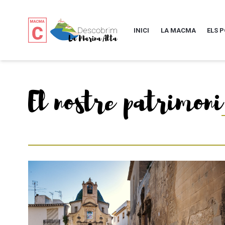
INICI
LA MACMA
ELS 
El nostre patrimoni