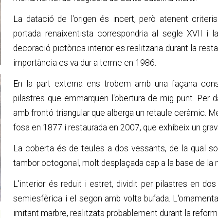
La datació de l'origen és incert, però atenent criter
portada renaixentista correspondria al segle XVII i la
decoració pictòrica interior es realitzaria durant la re
importància es va dur a terme en 1986.
En la part externa ens trobem amb una façana cons
pilastres que emmarquen l'obertura de mig punt. Per d
amb frontó triangular que alberga un retaule ceràmic. 
fosa en 1877 i restaurada en 2007, que exhibeix un gra
La coberta és de teules a dos vessants, de la qual so
tambor octogonal, molt desplaçada cap a la base de la 
L'interior és reduït i estret, dividit per pilastres en 
semiesfèrica i el segon amb volta bufada. L'ornamenta
imitant marbre, realitzats probablement durant la refor