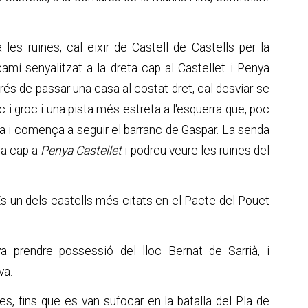
a les ruïnes, cal eixir de Castell de Castells per la
amí senyalitzat a la dreta cap al Castellet i Penya
rés de passar una casa al costat dret, cal desviar-se
nc i groc i una pista més estreta a l'esquerra que, poc
ra i comença a seguir el barranc de Gaspar. La senda
rra cap a
Penya Castellet
i podreu veure les ruïnes del
És un dels castells més citats en el Pacte del Pouet
 prendre possessió del lloc Bernat de Sarrià, i
va.
es, fins que es van sufocar en la batalla del Pla de