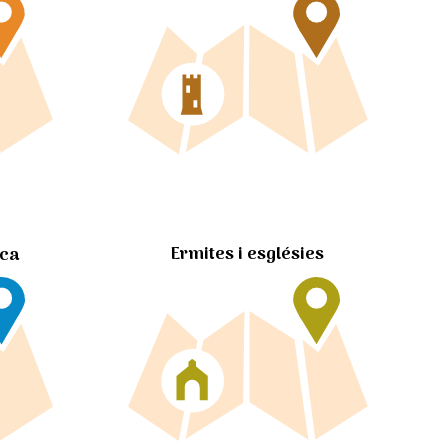
Ermites i esglésies
ica