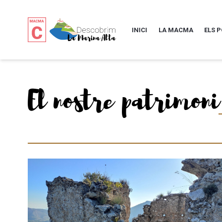
INICI
LA MACMA
ELS 
El nostre patrimoni