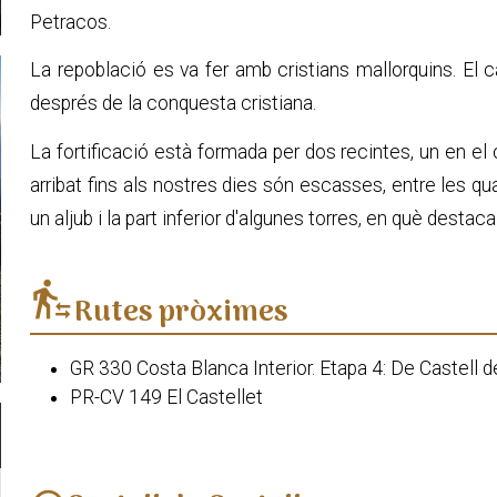
Petracos.
La repoblació es va fer amb cristians mallorquins. El
després de la conquesta cristiana.
La fortificació està formada per dos recintes, un en el
arribat fins als nostres dies són escasses, entre les q
un aljub i la part inferior d'algunes torres, en què desta
transfer_within_a_station
Rutes pròximes
GR 330 Costa Blanca Interior. Etapa 4: De Castell d
PR-CV 149 El Castellet