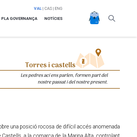
VAL
|
CAS
|
ENG
PLA GOVERNANÇA
NOTÍCIES
Torres i castells
Les pedres ací ens parlen, formen part del
nostre passat i del nostre present.
d sobre una posició rocosa de difícil accés anomenada
 Castells, a la comarca de la Marina Alta, controlant