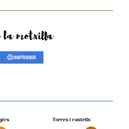
 la motxilla
print
IMPRIMIR
gics
Torres i castells