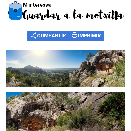
M'interessa
Guardar a la motxilla
share
print
COMPARTIR
IMPRIMIR