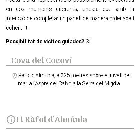
en dos moments diferents, encara que amb la
intenció de completar un panell de manera ordenada i
coherent.
Possibilitat de visites guiades?
Sí.
Cova del Cocoví
Ràfol d’Almúnia, a 225 metres sobre el nivell del
location_on
mar, a l’Aspre del Calvo a la Serra del Migdia
El Ràfol d’Almúnia
info