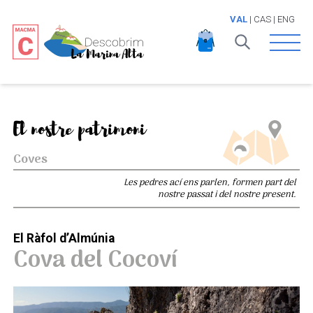
VAL
|
CAS
|
ENG
Open 
El nostre patrimoni
Coves
Les pedres ací ens parlen, formen part del
nostre passat i del nostre present.
El Ràfol d’Almúnia
Cova del Cocoví