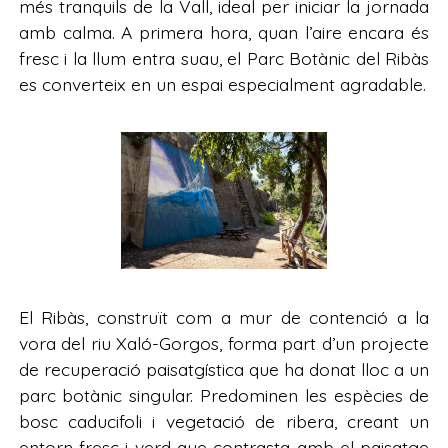
més tranquils de la Vall, ideal per iniciar la jornada
amb calma. A primera hora, quan l’aire encara és
fresc i la llum entra suau, el Parc Botànic del Ribàs
es converteix en un espai especialment agradable.
El Ribàs, construït com a mur de contenció a la
vora del riu Xaló-Gorgos, forma part d’un projecte
de recuperació paisatgística que ha donat lloc a un
parc botànic singular. Predominen les espècies de
bosc caducifoli i vegetació de ribera, creant un
entorn fresc i verd que contrasta amb el paisatge