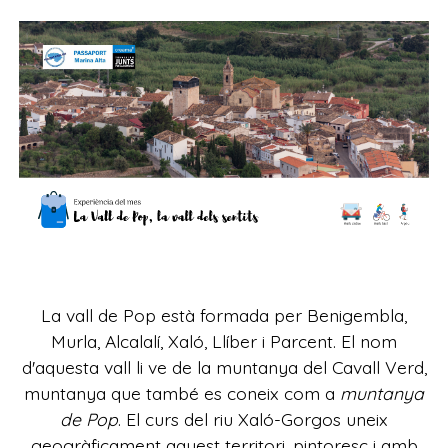
La vall de Pop està formada per Benigembla,
Murla, Alcalalí, Xaló, Llíber i Parcent. El nom
d'aquesta vall li ve de la muntanya del Cavall Verd,
muntanya que també es coneix com a
muntanya
de Pop
. El curs del riu Xaló-Gorgos uneix
geogràficament aquest territori, pintoresc i amb