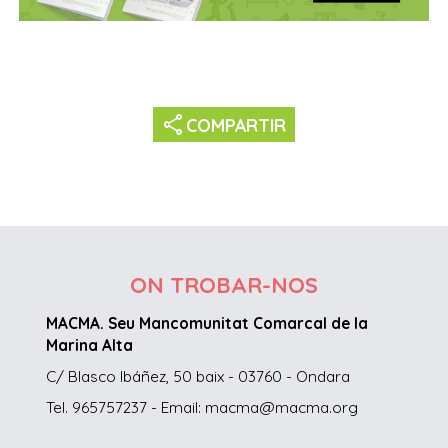
share
COMPARTIR
ON TROBAR-NOS
MACMA. Seu Mancomunitat Comarcal de la
Marina Alta
C/ Blasco Ibáñez, 50 baix - 03760 - Ondara
Tel. 965757237 - Email: macma@macma.org