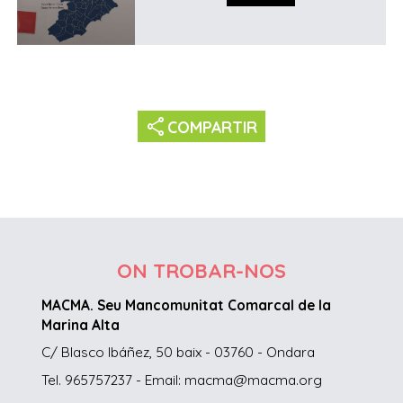
share
COMPARTIR
ON TROBAR-NOS
MACMA. Seu Mancomunitat Comarcal de la
Marina Alta
C/ Blasco Ibáñez, 50 baix - 03760 - Ondara
Tel. 965757237 - Email: macma@macma.org