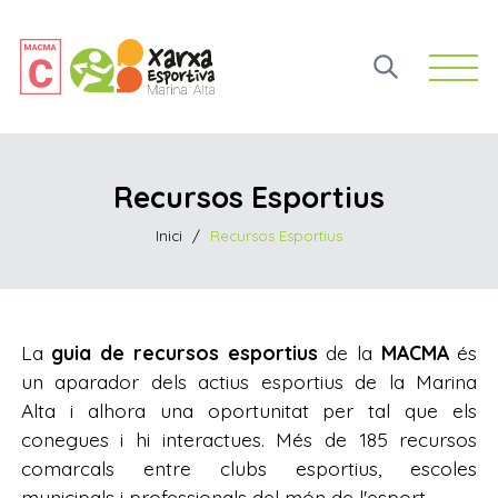
Open 
Recursos Esportius
Inici
/
Recursos Esportius
La
guia de recursos esportius
de la
MACMA
és
un aparador dels actius esportius de la Marina
Alta i alhora una oportunitat per tal que els
conegues i hi interactues. Més de 185 recursos
comarcals entre clubs esportius, escoles
municipals i professionals del món de l'esport.