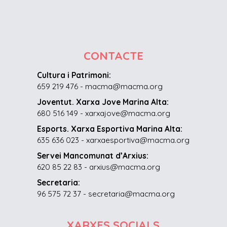
CONTACTE
Cultura i Patrimoni:
659 219 476 - macma@macma.org
Joventut. Xarxa Jove Marina Alta:
680 516 149 - xarxajove@macma.org
Esports. Xarxa Esportiva Marina Alta:
635 636 023 - xarxaesportiva@macma.org
Servei Mancomunat d’Arxius:
620 85 22 83 - arxius@macma.org
Secretaria:
96 575 72 37 - secretaria@macma.org
XARXES SOCIALS