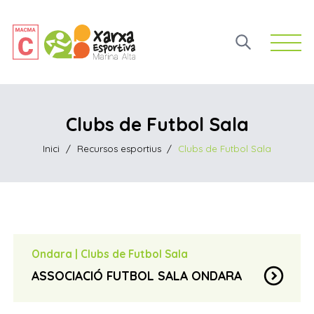
Open 
Clubs de Futbol Sala
Inici
/
Recursos esportius
/
Clubs de Futbol Sala
Ondara
|
Clubs de Futbol Sala
expand_circle_down
ASSOCIACIÓ FUTBOL SALA ONDARA
Antonio Domenech
contact_page