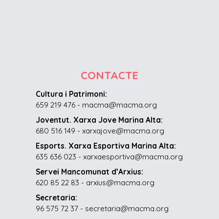
CONTACTE
Cultura i Patrimoni:
659 219 476 - macma@macma.org
Joventut. Xarxa Jove Marina Alta:
680 516 149 - xarxajove@macma.org
Esports. Xarxa Esportiva Marina Alta:
635 636 023 - xarxaesportiva@macma.org
Servei Mancomunat d’Arxius:
620 85 22 83 - arxius@macma.org
Secretaria:
96 575 72 37 - secretaria@macma.org