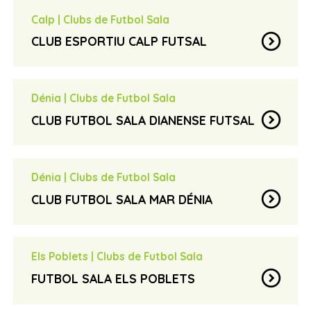
antodenia@hotmail.com
email
Calp
|
Clubs de Futbol Sala
expand_circle_down
CLUB ESPORTIU CALP FUTSAL
Jesús Garcia
contact_page
jose@gestalonso.com
email
Dénia
|
Clubs de Futbol Sala
expand_circle_down
CLUB FUTBOL SALA DIANENSE FUTSAL
Directiva del club
contact_page
dianensefutsal@gmail.com
email
Dénia
|
Clubs de Futbol Sala
expand_circle_down
CLUB FUTBOL SALA MAR DÉNIA
Directiva del club
contact_page
clubsaladenia@gmail.com
email
Els Poblets
|
Clubs de Futbol Sala
expand_circle_down
FUTBOL SALA ELS POBLETS
Juan José Roselló Ivars
contact_page