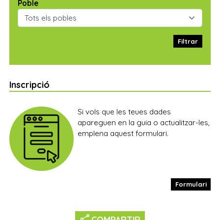
Poble
Filtrar
Inscripció
Si vols que les teues dades
apareguen en la guia o actualitzar-les,
emplena aquest formulari.
Formulari
share
COMPARTIR