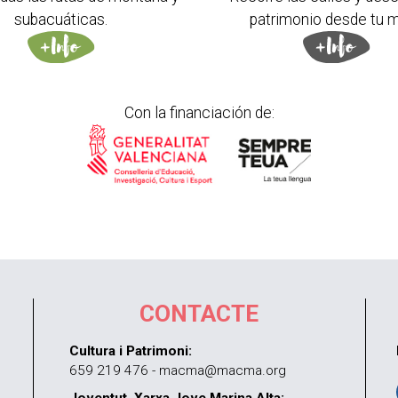
subacuáticas.
patrimonio desde tu m
Con la financiación de:
CONTACTE
Cultura i Patrimoni:
659 219 476 - macma@macma.org
Joventut. Xarxa Jove Marina Alta: