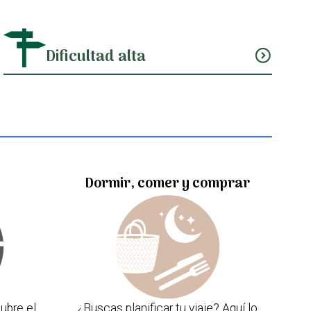
Dificultad alta
expand_circle_down
Dormir, comer y comprar
ubre el
¿Buscas planificar tu viaje? Aquí lo