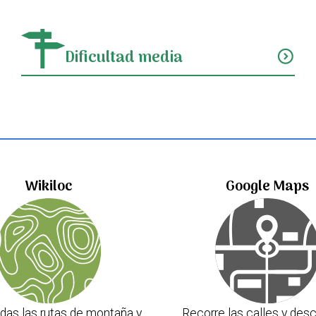
Dificultad media
expand_circle_down
Wikiloc
Google Maps
das las rutas de montaña y
Recorre las calles y desc