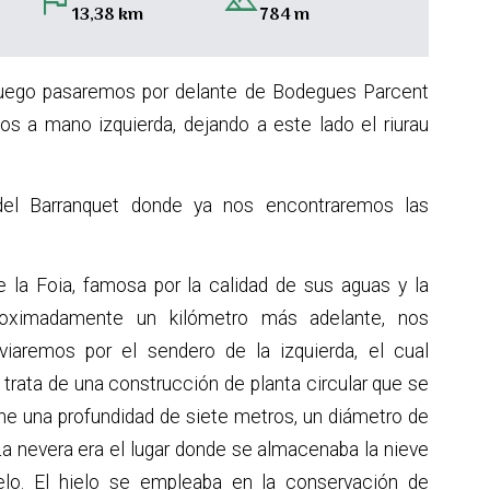
flag
landscape
13,38 km
784 m
o, luego pasaremos por delante de Bodegues Parcent
os a mano izquierda, dejando a este lado el riurau
el Barranquet donde ya nos encontraremos las
 la Foia, famosa por la calidad de sus aguas y la
roximadamente un kilómetro más adelante, nos
iaremos por el sendero de la izquierda, el cual
 trata de una construcción de planta circular que se
ene una profundidad de siete metros, un diámetro de
a nevera era el lugar donde se almacenaba la nieve
ielo. El hielo se empleaba en la conservación de