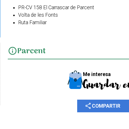
PR-CV 158 El Carrascar de Parcent
Volta de les Fonts
Ruta Familiar
Parcent
info
Me interesa
Guardar e
share
COMPARTIR