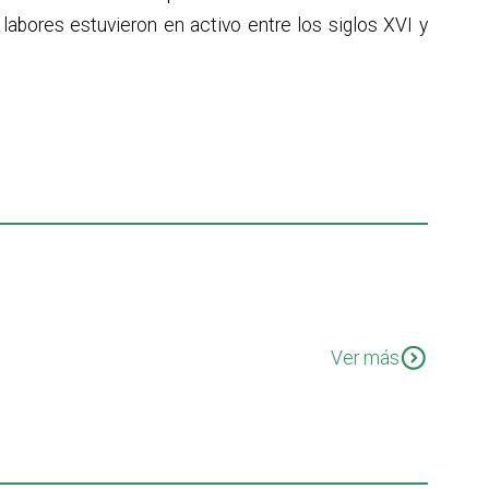
 labores estuvieron en activo entre los siglos XVI y
expand_circle_down
Ver más