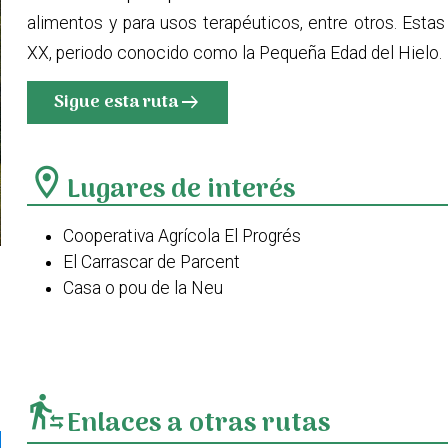
alimentos y para usos terapéuticos, entre otros. Estas
XX, periodo conocido como la Pequeña Edad del Hielo.
Sigue esta ruta
arrow_right_alt
location_on
Lugares de interés
Cooperativa Agrícola El Progrés
El Carrascar de Parcent
Casa o pou de la Neu
Església de la Puríssima Concepció
transfer_within_a_station
Enlaces a otras rutas