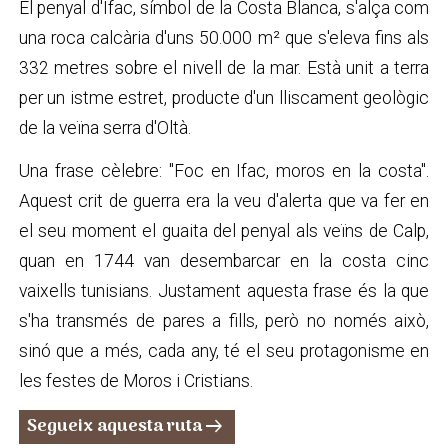
El penyal d'Ifac, símbol de la Costa Blanca, s'alça com
una roca calcària d'uns 50.000 m² que s'eleva fins als
332 metres sobre el nivell de la mar. Està unit a terra
per un istme estret, producte d'un lliscament geològic
de la veïna serra d'Oltà.
Una frase cèlebre: "Foc en Ifac, moros en la costa".
Aquest crit de guerra era la veu d'alerta que va fer en
el seu moment el guaita del penyal als veïns de Calp,
quan en 1744 van desembarcar en la costa cinc
vaixells tunisians. Justament aquesta frase és la que
s'ha transmés de pares a fills, però no només això,
sinó que a més, cada any, té el seu protagonisme en
les festes de Moros i Cristians.
Segueix aquesta ruta
arrow_right_alt