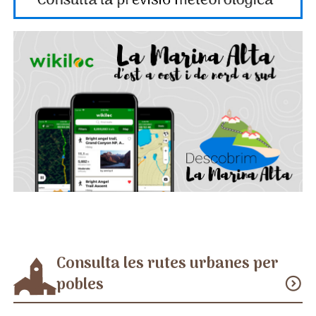
Consulta les rutes urbanes per
pobles
expand_circle_down