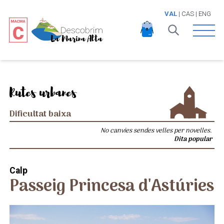
VAL
|
CAS
|
ENG
Open 
Rutes urbanes
Dificultat baixa
No canvies sendes velles per novelles.
Dita popular
Calp
Passeig Princesa d'Astúries