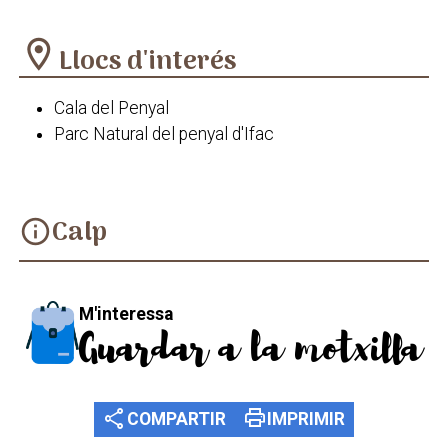
location_on
Llocs d'interés
Cala del Penyal
Parc Natural del penyal d'Ifac
Calp
info
M'interessa
Guardar a la motxilla
share
print
COMPARTIR
IMPRIMIR