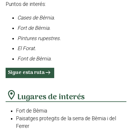
Puntos de interés:
Cases de Bèrnia.
Fort de Bèrnia.
Pintures rupestres.
El Forat.
Font de Bèrnia.
Sigue esta ruta
arrow_right_alt
location_on
Lugares de interés
Fort de Bèrnia
Paisatges protegits de la serra de Bèrnia i del
Ferrer