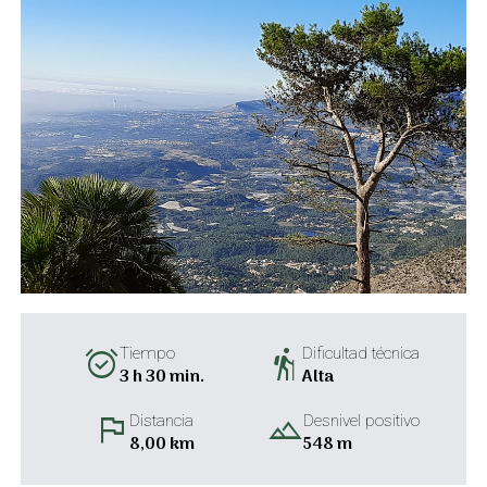
alarm_on
hiking
Tiempo
Dificultad técnica
3 h 30 min.
Alta
flag
landscape
Distancia
Desnivel positivo
8,00 km
548 m