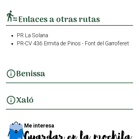
transfer_within_a_station
Enlaces a otras rutas
PR La Solana
PR-CV 436 Ermita de Pinos - Font del Garroferet
Benissa
info
Xaló
info
Me interesa
Guardar en la mochila