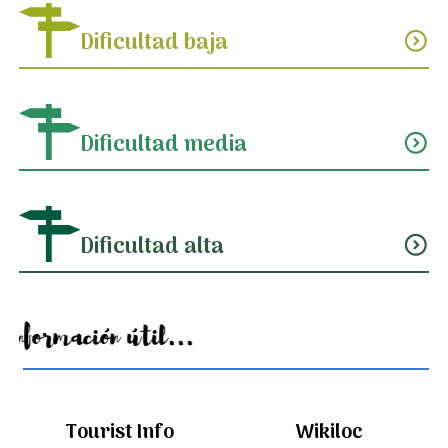
Dificultad baja
expand_circle_down
Dificultad media
expand_circle_down
Dificultad alta
expand_circle_down
Información útil...
Tourist Info
Wikiloc