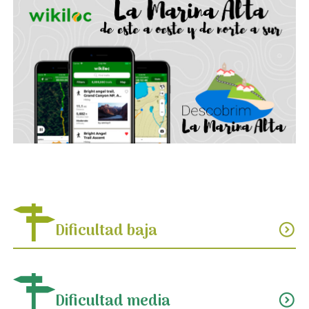
Dificultad baja
expand_circle_down
Dificultad media
expand_circle_down