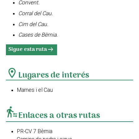
Convent.
Corral del Cau.
Cim del Cau.
Cases de Bèrnia.
Sigue esta ruta
arrow_right_alt
location_on
Lugares de interés
Marnes i el Cau
transfer_within_a_station
Enlaces a otras rutas
PR-CV 7 Bèrnia