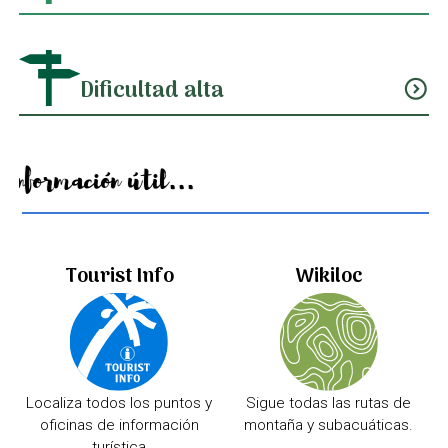
Dificultad alta
expand_circle_down
Información útil...
Tourist Info
Wikiloc
Localiza todos los puntos y
Sigue todas las rutas de
oficinas de información
montaña y subacuáticas.
turística