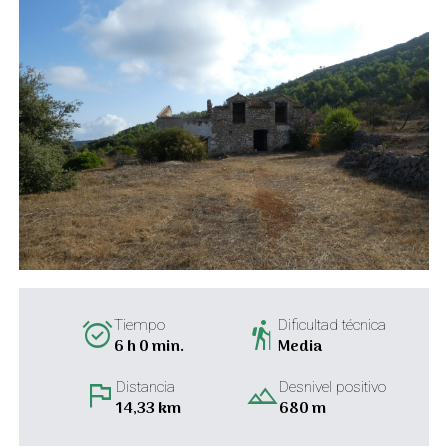
alarm_on
hiking
Tiempo
Dificultad técnica
6 h 0 min.
Media
flag
landscape
Distancia
Desnivel positivo
14,33 km
680 m