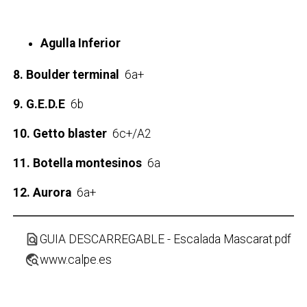
Agulla Inferior
8. Boulder terminal
6a+
9. G.E.D.E
6b
10. Getto blaster
6c+/A2
11. Botella montesinos
6a
12. Aurora
6a+
find_in_page
GUIA DESCARREGABLE - Escalada Mascarat.pdf
travel_explore
www.calpe.es