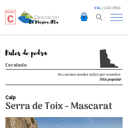
VAL
|
CAS
|
ENG
Open 
Rutes de pedra
Escalada
No canvies sendes velles per novelles.
Dita popular
Calp
Serra de Toix - Mascarat