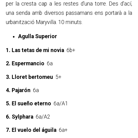
per la cresta cap a les restes d'una torre. Des d'ací,
una senda amb diversos passamans ens portarà a la
urbanització Maryvilla. 10 minuts.
Agulla Superior
1. Las tetas de mi novia
6b+
2. Espermancio
6a
3. Lloret bertomeu
5+
4. Pajarón
6a
5. El sueño eterno
6a/A1
6. Sylphara
6a/A2
7. El vuelo del águila
6a+