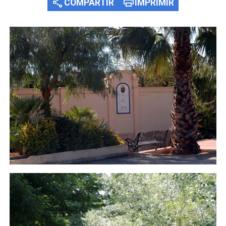
share
print
COMPARTIR
IMPRIMIR