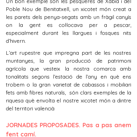
Un bon exemple són les pesqueres de Xàbia i del
Poble Nou de Benitatxell, un xicotet món creat a
les parets dels penya-segats amb un fràgil canyís
on la gent es col·locava per a pescar,
especialment durant les llargues i fosques nits
d’hivern.
L’art rupestre que impregna part de les nostres
muntanyes, la gran producció de patrimoni
agrícola que vesteix la nostra comarca amb
tonalitats segons l’estació de l’any en què ens
trobem o la gran varietat de cabassos i mobiliari
fets amb fibres naturals, són clars exemples de la
riquesa què envolta el nostre xicotet món a dintre
del territori valencià
JORNADES PROPOSADES. Pas a pas anem
fent camí.