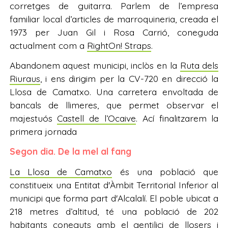
corretges de guitarra. Parlem de l’empresa
familiar local d’articles de marroquineria, creada el
1973 per Juan Gil i Rosa Carrió, coneguda
actualment com a
RightOn! Straps
.
Abandonem aquest municipi, inclòs en la
Ruta dels
Riuraus
, i ens dirigim per la CV-720 en direcció la
Llosa de Camatxo. Una carretera envoltada de
bancals de llimeres, que permet observar el
majestuós
Castell de l’Ocaive
. Ací finalitzarem la
primera jornada
Segon dia. De la mel al fang
La Llosa de Camatxo
és una població que
constitueix una Entitat d'Àmbit Territorial Inferior al
municipi que forma part d'Alcalalí. El poble ubicat a
218 metres d’altitud, té una població de 202
habitants coneguts amb el gentilici de llosers i