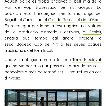
Aquest poble es troba enclavat al bell mig de la
Vall de Pop, travessada pel riu Gorgos. La
població està flanquejada per la muntanya del
Seguili, el Carrascar,
el Coll de Rates
i el
cim d’Aixa.
És reconegut per la seua festa agrícola al voltant
de la producció d’ametla i derivats,
el Feslalí
,
encara que també cal tindre present la
seua
Bodega Cap de Nit
o les seues coques
tradicionals del forn local.
Una visita obligada mereix la seua
Torre Medieval,
que servia per a vigilar possibles atacs de pirates i
bandolers a més de també ser l’últim refugi en cas
d’invasió.